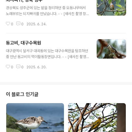
글 내용
경상북도 성주군에 있는 밭을 정리하던 중 오동나무에서
노래부르는 되지빠귀를 만났습니다. - - [새사진 촬영 장
비] 캐논 미러리스 R7와 탐론 망원줌렌즈 150-600mm
0
0
2025. 6. 24.
G2, 산들강의 새이야기
동고비, 대구수목원
글 내용
대구광역시 달서구 대곡동에 있는 대구수목원을 탐조하던
중 만난 동고비의 먹이활동장면입니다. - - [새사진 촬영
장비] 캐논 미러리스 R7와 탐론 망원줌렌즈 150-600m
0
0
2025. 6. 20.
m G2, 산들강의 새이야기
이 블로그 인기글