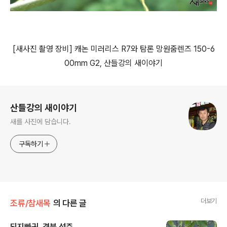
[
새사진 촬영 장비
]
캐논 미러리스
R7
와 탐론 망원줌렌즈
150-6
00mm G2, 산들강의 새이야기
로그 정보
산들강의 새이야기
새를 사진에 담습니다.
구독하기
더보기
조류/참새목
의 다른 글
되지빠귀, 경북 성주