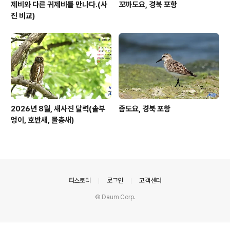
제비와 다른 귀제비를 만나다.(사
꼬까도요, 경북 포항
진 비교)
2026년 8월, 새사진 달력(솔부
좀도요, 경북 포항
엉이, 호반새, 물총새)
의안내
티스토리
로그인
고객센터
© Daum Corp.