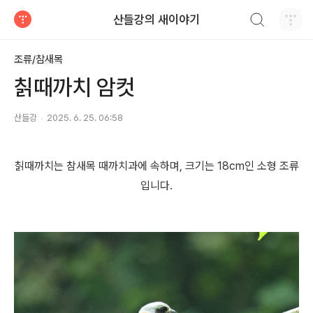
검색하기
산들강의 새이야기
티스토리
조류/참새목
칡때까치 암컷
산들강
2025. 6. 25. 06:58
칡때까치는 참새목 때까치과에 속하며, 크기는 18cm인 소형 조류
입니다.