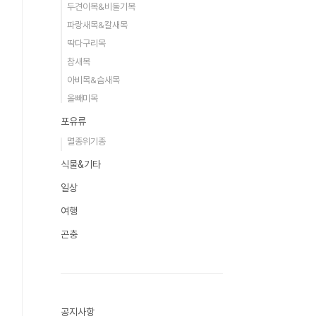
두견이목&비둘기목
파랑새목&칼새목
딱다구리목
참새목
아비목&슴새목
올빼미목
포유류
멸종위기종
식물&기타
일상
여행
곤충
공지사항