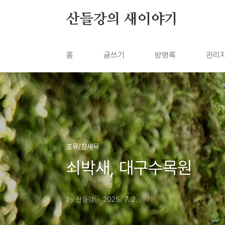
본문 바로가기
산들강의 새이야기
홈
글쓰기
방명록
관리
조류/참새목
쇠박새, 대구수목원
by 산들강
2025. 7. 2.