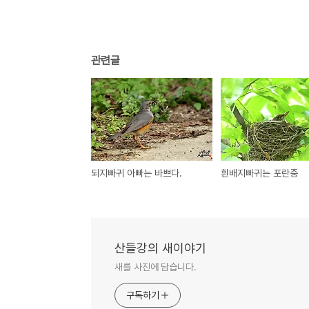
관련글
되지빠귀 아빠는 바쁘다.
흰배지빠귀는 포란중
산들강의 새이야기
새를 사진에 담습니다.
구독하기