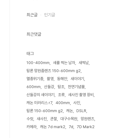
최근글
인기글
최근댓글
태그
100-400mm
새를 찍는 남자
새찍남
탐론 망원줌렌즈 150-600mm g2
멸종위기종
촬영
동해안
새이야기
600mm
산들강
탐조
천연기념물
산들강의 새이야기
조류
새사진 촬영 장비
캐논 미러리스 r7
400mm
사진
탐론 150-600mm g2
캐논
DSLR
수컷
새사진
관찰
대구수목원
망원렌즈
카메라
캐논 7d mark2
7d
7D Mark2