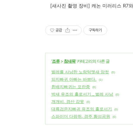
[
새사진 촬영 장비
]
캐논 미러리스
R7
와
공감
구독하기
'
조류
>
참새목
' 카테고리의 다른 글
벌레를 사냥한 노랑턱멧새 암컷
(0)
되지빠귀 아빠는 바쁘다.
(1)
흰배지빠귀는 포란중
(0)
박새 유조의 홀로서기 _ 벌레 사냥
(0)
개개비, 경산 감못
(0)
대륙검은지빠귀 유조의 홀로서기
(0)
스파이더 다람쥐, 경주 황성공원
(0)