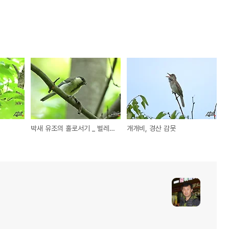
박새 유조의 홀로서기 _ 벌레 사냥
개개비, 경산 감못