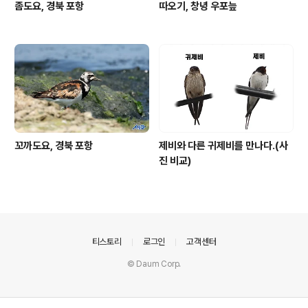
좀도요, 경북 포항
따오기, 창녕 우포늪
꼬까도요, 경북 포항
제비와 다른 귀제비를 만나다.(사
진 비교)
의안내
티스토리
로그인
고객센터
© Daum Corp.