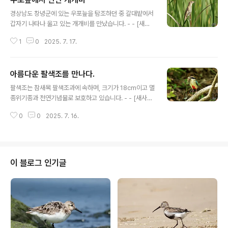
글 내용
경상남도 창녕군에 있는 우포늪을 탐조하던 중 갈대밭에서
갑자기 나타나 울고 있는 개개비를 만났습니다. - - [새사
진 촬영 장비] 캐논 미러리스 R7와 탐론 망원줌렌즈 150-
1
0
2025. 7. 17.
600mm G2, 산들강의 새이야기
아름다운 팔색조를 만나다.
글 내용
팔색조는 참새목 팔색조과에 속하며, 크기가 18cm이고 멸
종위기종과 천연기념물로 보호하고 있습니다. - - [새사진
촬영 장비] 캐논 미러리스 R7와 탐론 망원줌렌즈 150-60
0
0
2025. 7. 16.
0mm G2, 산들강의 새이야기
이 블로그 인기글