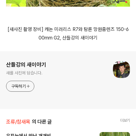
[
새사진 촬영 장비
]
캐논 미러리스
R7
와 탐론 망원줌렌즈
150-6
00mm G2, 산들강의 새이야기
로그 정보
산들강의 새이야기
새를 사진에 담습니다.
구독하기
더보기
조류/참새목
의 다른 글
우포늪에서 만난 개개비