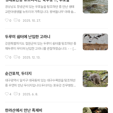
글 내용
경상남도 창녕군에 있는 우포늪을 탐조하던 중 만난 생태
교란야생생물 뉴트리아 가족입니다. 왕버들나무 아래 숨어
있던 새끼 3마리와 어미 한마리로 가족입니다. 도보로 걷
0
0
2025. 10. 27.
다가 관찰했는데 가만히 있으니 새끼가 놀고 있고 어미는
주변에서 지켜봅니다. [새사진 촬영 장비] 캐논 미러리스 R
7와 탐론 망원줌렌즈 150-600mm G2, 산들강의 새이
두루미 쉼터에 난입한 고라니
야기
글 내용
강원특별자치도 철원군에 있는 두루미 쉼터를 탐조하던 중
재두루미 무리에 난입한 고라니를 관찰하였습니다. - - [새
사진 촬영 장비] 캐논 미러리스 R7와 알백오 RF 100-50
0
0
2025. 12. 13.
0mm, 산들강의 새이야기
순간포착, 두더지
글 내용
대구광역시 달서구 대곡동에 있는 대구수목원을 탐조하던
중 우연히 만난 두더지입니다.​두더지는 포유강 진무맹장목
두더지과에 속하며, 크기가 9 ~ 18cm인 포유류입니다.
4
3
2025. 6. 8.
[새사진 촬영 장비] 캐논 미러리스 R7와 탐론 망원줌렌즈
150-600mm G2, 산들강의 새이야기
한라산에서 만난 족제비
글 내용