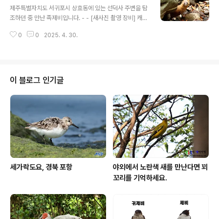
제주특별자치도 서귀포시 상효동에 있는 선덕사 주변을 탐
조하던 중 만난 족제비입니다. - - [새사진 촬영 장비] 캐논
미러리스 R7와 백오 RF 100-500mm, 컨버터 1.4X 산
0
0
2025. 4. 30.
들강의 새이야기
이 블로그 인기글
세가락도요, 경북 포항
야외에서 노란색 새를 만난다면 꾀
꼬리를 기억하세요.