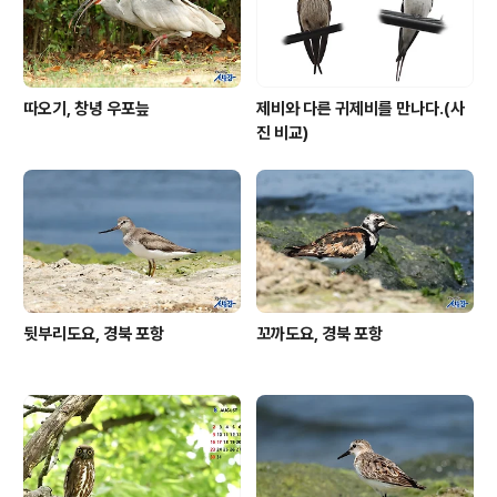
따오기, 창녕 우포늪
제비와 다른 귀제비를 만나다.(사
진 비교)
뒷부리도요, 경북 포항
꼬까도요, 경북 포항