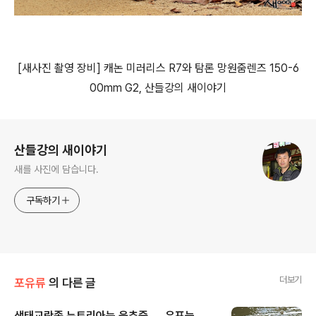
[
새사진 촬영 장비
]
캐논 미러리스
R7
와 탐론 망원줌렌즈
150-6
00mm G2, 산들강의 새이야기
로그 정보
산들강의 새이야기
새를 사진에 담습니다.
구독하기
더보기
포유류
의 다른 글
생태교란종 뉴트리아는 육추중 ..., 우포늪