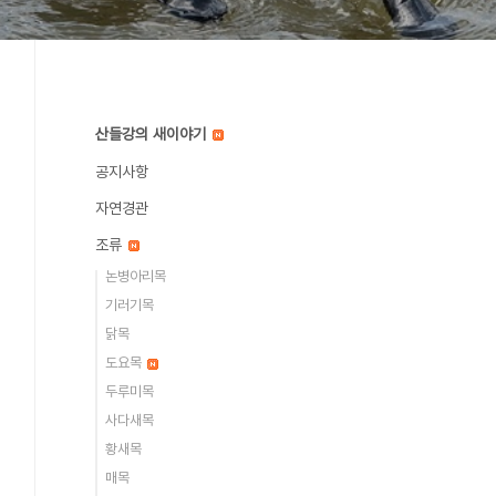
산들강의 새이야기
공지사항
자연경관
조류
논병아리목
기러기목
닭목
도요목
두루미목
사다새목
황새목
매목