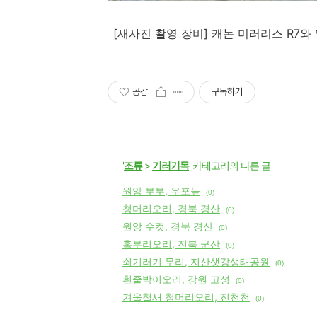
[
새사진 촬영 장비
]
캐논 미러리스
R7
와
공감
구독하기
'
조류
>
기러기목
' 카테고리의 다른 글
원앙 부부, 우포늪
(0)
청머리오리, 경북 경산
(0)
원앙 수컷, 경북 경산
(0)
혹부리오리, 전북 군산
(0)
쇠기러기 무리, 지산샛강생태공원
(0)
흰줄박이오리, 강원 고성
(0)
겨울철새 청머리오리, 진천천
(0)