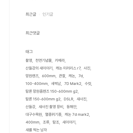
최근글
인기글
최근댓글
태그
촬영
천연기념물
카메라
산들강의 새이야기
캐논 미러리스 r7
사진
망원렌즈
600mm
관찰
캐논
7d
100-400mm
새찍남
7D Mark2
수컷
탐론 망원줌렌즈 150-600mm g2
탐론 150-600mm g2
DSLR
새사진
산들강
새사진 촬영 장비
동해안
대구수목원
멸종위기종
캐논 7d mark2
400mm
조류
탐조
새이야기
새를 찍는 남자