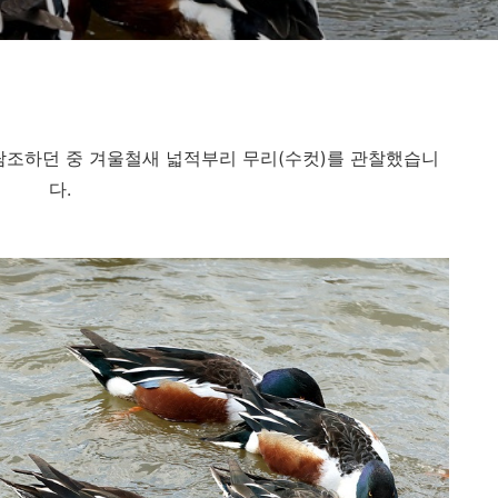
조하던 중 겨울철새 넓적부리 무리(수컷)를 관찰했습니
다.