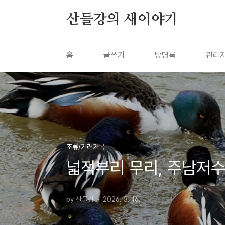
본문 바로가기
산들강의 새이야기
홈
글쓰기
방명록
관리
조류/기러기목
넓적부리 무리, 주남저
by 산들강
2026. 3. 16.