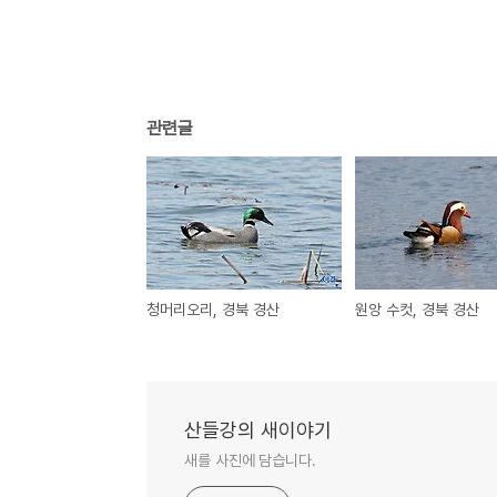
관련글
청머리오리, 경북 경산
원앙 수컷, 경북 경산
산들강의 새이야기
새를 사진에 담습니다.