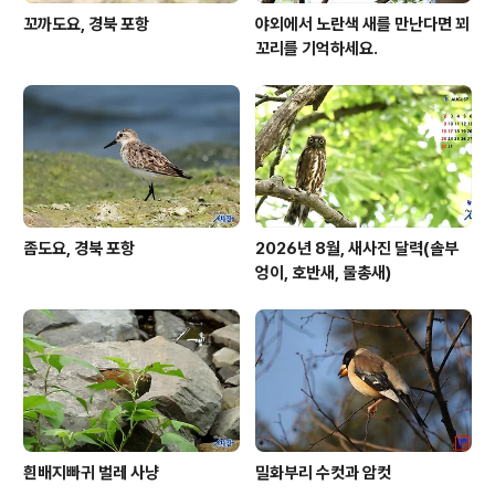
꼬까도요, 경북 포항
야외에서 노란색 새를 만난다면 꾀
꼬리를 기억하세요.
좀도요, 경북 포항
2026년 8월, 새사진 달력(솔부
엉이, 호반새, 물총새)
흰배지빠귀 벌레 사냥
밀화부리 수컷과 암컷