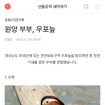
검색하기
산들강의 새이야기
티스토리
조류/기러기목
원앙 부부, 우포늪
산들강
2026. 5. 22. 08:01
경상남도 창녕군에 있는 천연보호구역 우포늪을 탐조하던 중 천연
기념물 원앙 부부를 관찰했습니다.
1. 수컷