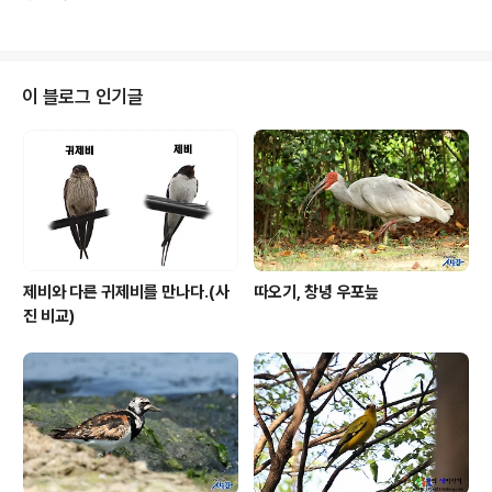
버터 1.4X 산들강의 새이야기
이 블로그 인기글
제비와 다른 귀제비를 만나다.(사
따오기, 창녕 우포늪
진 비교)