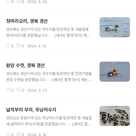
0
0
2026. 5. 26.
m, 컨버터 1.4X 산들강의새이야기
청머리오리, 경북 경산
글 내용
경상북도 경산시에 있는 저수지를 탐조하던 중 겨울철새
청머리오리를 관찰했습니다. - - [새사진 촬영 장비] 캐논
미러리스 R7와 알백오 RF 100-500mm, 컨버터 1.4X
0
0
2026. 4. 12.
산들강의새이야기
원앙 수컷, 경북 경산
글 내용
경상북도 경산시에 있는 저수지를 탐조하던 중 천연기념물
원앙 수컷을 관찰했습니다. - - [새사진 촬영 장비] 캐논 미
러리스 R7와 초망원단렌즈 RF 800mm, 산들강의 새이
0
0
2026. 3. 27.
야기
넓적부리 무리, 주남저수지
글 내용
경상남도 창원시에 있는 주남저수지를 탐조하던 중 겨울철
새 넓적부리 무리(수컷)를 관찰했습니다. - - [새사진 촬영
장비] 캐논 미러리스 R7와 알백오 RF 100-500mm, 컨
0
0
2026. 3. 16.