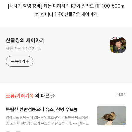
[
새사진 촬영 장비
]
캐논 미러리스
R7
와 알백오
RF 100-500m
m,
컨버터
1.4X
산들강의새이야기
로그 정보
산들강의 새이야기
새를 사진에 담습니다.
구독하기
더보기
조류/기러기목
의 다른 글
독립한 흰빰검둥오리 유조, 창녕 우포늪
글 내용
경상남도 창녕군에 있는 천연보호구역 우포늪을 탐조하던
중 도립한 흰빰검둥오리 유조를 관찰했습니다. - - [새사진
촬영 장비] 캐논 미러리스 R7와 알백오 RF 100-500m