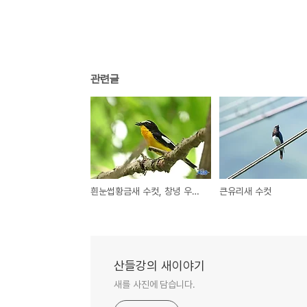
관련글
흰눈썹황금새 수컷, 창녕 우포늪
큰유리새 수컷
산들강의 새이야기
새를 사진에 담습니다.