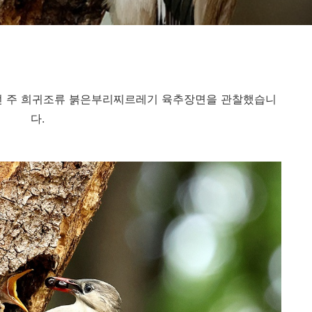
던 주 희귀조류 붉은부리찌르레기 육추장면을 관찰했습니
다.