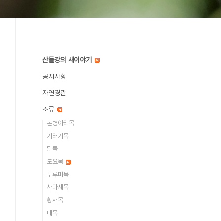
산들강의 새이야기
공지사항
자연경관
조류
논병아리목
기러기목
닭목
도요목
두루미목
사다새목
황새목
매목