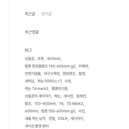
최근글
인기글
최근댓글
태그
산들강
조류
400mm
탐론 망원줌렌즈 150-600mm g2
카메라
천연기념물
대구수목원
망원렌즈
촬영
새찍남
캐논 미러리스 r7
수컷
캐논 7d mark2
멸종위기종
산들강의 새이야기
캐논
새사진
동해안
탐조
100-400mm
7d
7D Mark2
600mm
탐론 150-600mm g2
사진
새를 찍는 남자
관찰
DSLR
새이야기
새사진 촬영 장비