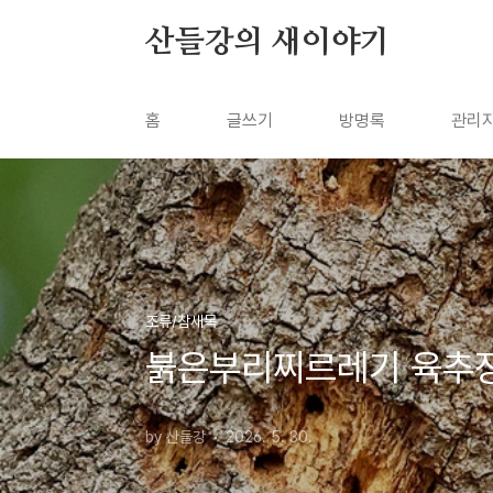
본문 바로가기
산들강의 새이야기
홈
글쓰기
방명록
관리
조류/참새목
붉은부리찌르레기 육추
by 산들강
2026. 5. 30.