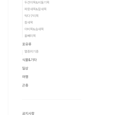
두견이목&비둘기목
파랑새목&칼새목
딱다구리목
참새목
아비목&슴새목
올빼미목
포유류
멸종위기종
식물&기타
일상
여행
곤충
공지사항