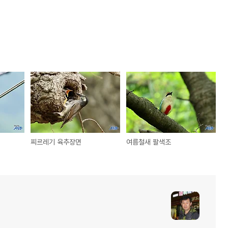
찌르레기 육추장면
여름철새 팔색조