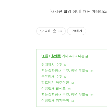
[
새사진 촬영 장비
]
캐논 미러리
공감
구독하기
'
조류
>
참새목
' 카테고리의 다른 글
칡때까치 수컷
(0)
흰눈썹황금새 수컷, 창녕 우포늪
(0)
큰유리새 수컷
(0)
찌르레기 육추장면
(0)
여름철새 팔색조
(0)
흰눈썹황금새 수컷, 창녕 우포늪
(0)
여름철새 되지빠귀
(0)