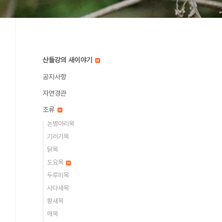
산들강의 새이야기
공지사항
자연경관
조류
논병아리목
기러기목
닭목
도요목
두루미목
사다새목
황새목
매목