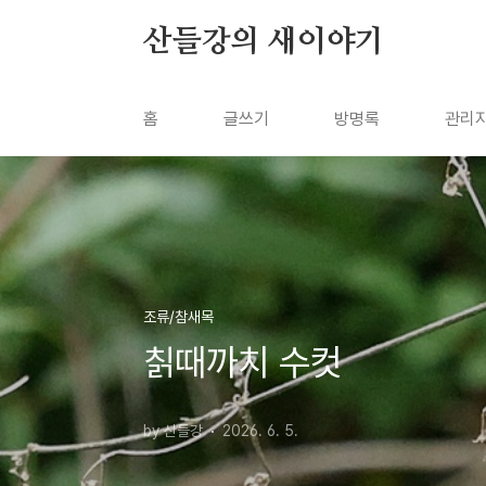
본문 바로가기
산들강의 새이야기
홈
글쓰기
방명록
관리
조류/참새목
칡때까치 수컷
by 산들강
2026. 6. 5.