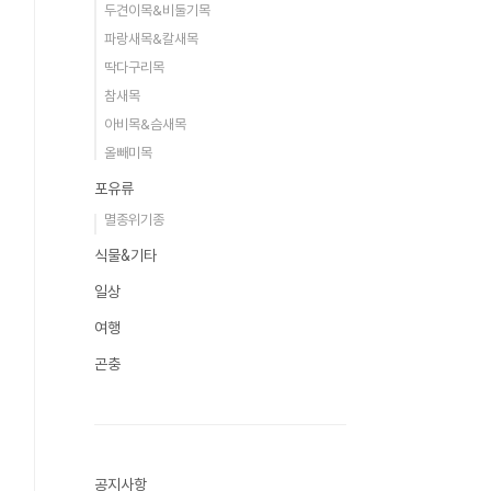
두견이목&비둘기목
파랑새목&칼새목
딱다구리목
참새목
아비목&슴새목
올빼미목
포유류
멸종위기종
식물&기타
일상
여행
곤충
공지사항