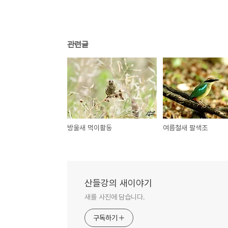
관련글
방울새 먹이활동
여름철새 팔색조
산들강의 새이야기
새를 사진에 담습니다.
구독하기