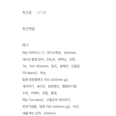
최근글
인기글
최근댓글
태그
캐논 미러리스 r7
대구수목원
400mm
새사진 촬영 장비
DSLR
새찍남
조류
7d
100-400mm
탐조
동해안
산들강
7D Mark2
캐논
탐론 망원줌렌즈 150-600mm g2
새이야기
새사진
망원렌즈
멸종위기종
수컷
카메라
관찰
촬영
캐논 7d mark2
산들강의 새이야기
천연기념물
탐론 150-600mm g2
사진
새를 찍는 남자
600mm