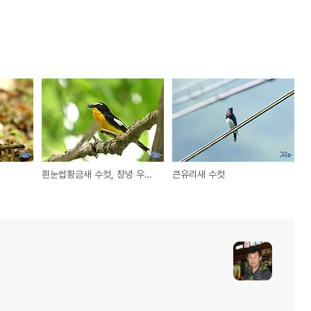
흰눈썹황금새 수컷, 창녕 우포늪
큰유리새 수컷