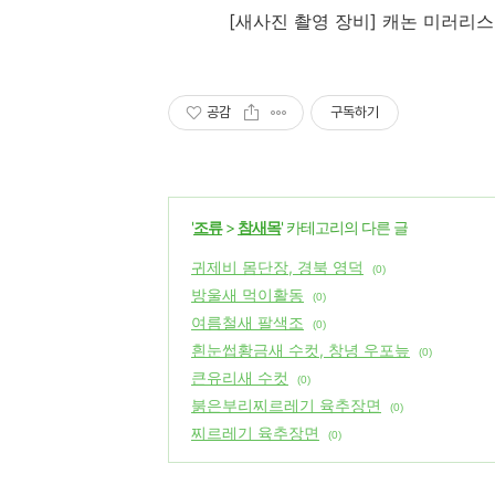
[
새사진 촬영 장비
]
캐논 미러리
공감
구독하기
'
조류
>
참새목
' 카테고리의 다른 글
귀제비 몸단장, 경북 영덕
(0)
방울새 먹이활동
(0)
여름철새 팔색조
(0)
흰눈썹황금새 수컷, 창녕 우포늪
(0)
큰유리새 수컷
(0)
붉은부리찌르레기 육추장면
(0)
찌르레기 육추장면
(0)