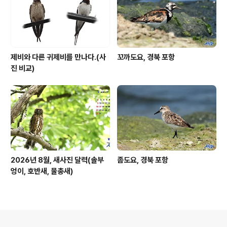
제비와 다른 귀제비를 만나다.(사
꼬까도요, 경북 포항
진 비교)
2026년 8월, 새사진 달력(솔부
좀도요, 경북 포항
엉이, 호반새, 물총새)
의안내