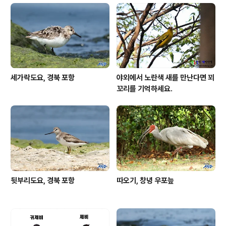
니다. 동해안 출사 시리즈는 계속됩니다. 아직도 몇개 더 포
스팅할 내용이 있답니다. 기대해주세요. 1. 괭이갈매기 : htt
p://oks03.tistory.com/827 2. 중부리도요 : http://o
ks03...
세가락도요, 경북 포항
야외에서 노란색 새를 만난다면 꾀
꼬리를 기억하세요.
뒷부리도요, 경북 포항
따오기, 창녕 우포늪