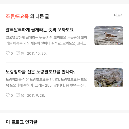
더보기
조류/도요목
의 다른 글
알록달록하게 곱게라는 뜻의 꼬까도요
글 내용
알록달록하게 곱게라는 뜻을 가진 꼬까도요 새들중에 꼬까
라는 이름을 가진 새들이 얼마나 될까요. 꼬까도요, 꼬까참
새, 꼬까직박구리 등 3종만 꼬까라는 이름을 가지고 있습
0
19
2011. 10. 20.
니다. 꼬까라는 뜻은 알록달록하게 곱게 만든 아이의 옷이
나 신발 따위를 이르는 말입니다. 그만큼 이쁘다는 이야기
이겠죠. ㅎㅎㅎ 몸을 단정하고 있는 꼬까도요. 이리저리 몸
노랑장화를 신은 노랑발도요를 만나다.
을 단정하고 있습니다. 여름에는 화려한 색을 만날 수 있으
글 내용
나 지금은 옷을 갈아입어 수수한 모습을 보여준답니다. 꼬
노랑장화를 신은 노랑발도요를 만나다. 노랑발도요는 도요
까도요는 도요목 도요과에 속하며, 크기는 22cm로 작은
목 도요과에 속하며, 크기는 25cm입니다. 몸 윗면은 전체
편에 속한답니다. 머리에서 가슴까지 흰색바탕에 특징적인
적으로 어두운 회갈색이며, 흰색의 눈썹선이 뚜렷합니다.
검은색 줄무늬가 있답니다. 검은색 부리는 짧고 위로 약간
0
16
2011. 9. 28.
다리는 짧으나 노랑색이라 구별하기 쉽습니다. 소리는 휘
휘어져 있으며, 다른 도요류에 비해 다리가 짧고 주황색입
파람소리와 비슷하게 내며, 갯벌이나 하구, 해안가 등에서
니다. 여름엔 주황색의 털이 많이 화려하..
관찰된답니다. 노랑발도요의 특징인 노랑발과 흰색선의 뚜
렷한 눈썹선이 아주 잘 나타난답니다. 그리고 좀도요나 세
가락도요에 비해 크기가 상당히 큽니다. 먹이활동중인 노
이 블로그 인기글
랑발도요... 뭘 먹을까요? 부지런히 해안가를 뒤지고 있습