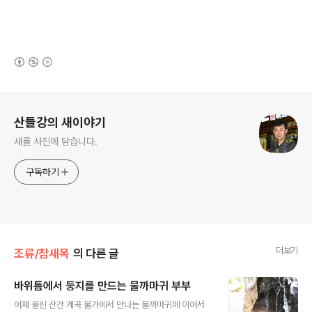
(새창열림)
로그 정보
산들강의 새이야기
새를 사진에 담습니다.
구독하기
더보기
조류/참새목
의 다른 글
바위틈에서 둥지를 만드는 물까마귀 부부
글 내용
어제 올린 산간 계곡 물가에서 만나는 물까마귀에 이어서