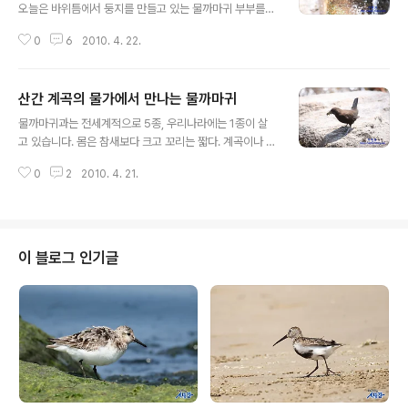
오늘은 바위틈에서 둥지를 만들고 있는 물까마귀 부부를
소개해드릴까 합니다. 부부니까 물까마귀 두마리죠. 1마리
0
6
2010. 4. 22.
씩 교대로 둥지를 만들 이끼 등을 물고 왔다갔다 하는 모습
입니다. 위에 놈을 촬영하고 있는데 같이 촬영된 단 한장의
사진입니다. 희안하게도 두마리가 동시에 촬영되는 사진이
산간 계곡의 물가에서 만나는 물까마귀
없습니다. 이끼를 잔뜩 물고 있는 물까마귀 둥지 안에 잠시
글 내용
쉬고 있는 모습입니다. 물까마귀 색과 주위의 색이 잘 조화
물까마귀과는 전세계적으로 5종, 우리나라에는 1종이 살
되어 유심히 봐야 알 수 있습니다. 잠시 휴식을 취한 후 다
고 있습니다. 몸은 참새보다 크고 꼬리는 짧다. 계곡이나 물
시 둥지를 만들 이끼를 가지러 가는 물까마귀... 예쁜 둥지
근처에서 생활하면서 물에서 물고기나 곤충을 잡아먹습니
를 만들어서 아기새들을 많이 키웠으면 좋겠습니다. 즐거
0
2
2010. 4. 21.
다. 둥지는 바위틈에 이끼를 사용하여 둥글게 만듭니다. 암
움의 연속... 다음뷰의 포토베스트 선정
수 구별이 어렵습니다. 우리나라에 서식하는 물까마귀는
크기는 22cm정도이고 몸 전체가 흑갈색이며 부리와 다리
는 밝은 회색입니다. 굴뚝새와 상당히 많이 닮았으나 크기
에서 2배 이상 차이나서 금방 구분이 됩니다. 오늘부터 3
이 블로그 인기글
일간은 물까마귀만을 게재할 생각입니다. 사진을 촬영하다
가 여러장면을 많이 촬영했기 때문입니다. 아래 모습은 둥
지를 만들기 위하여 이끼를 물고오는 장면입니다. 쪼르르
달리는 모습이 엄청 귀엽습니다. 부부가 교대로 둥지를 지
키면서 한마리씩 외출을 합니다. 모양새만 봐서는..