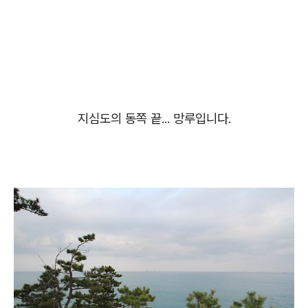
지심도의 동쪽 끝... 망루입니다.