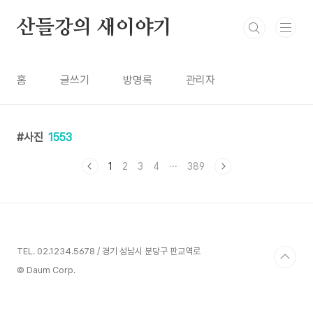
본문 바로가기
산들강의 새이야기
홈
글쓰기
방명록
관리자
사진
1553
1
2
3
4
···
389
TEL. 02.1234.5678 / 경기 성남시 분당구 판교역로
© Daum Corp.