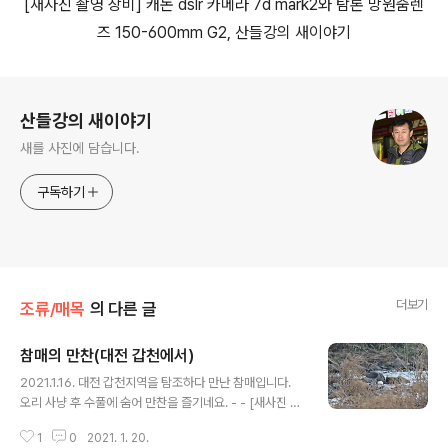
[
새사진 촬영 장비
]
캐논
dslr
카메라
7d mark2
와 탐론 망원줌렌
즈
150-600mm G2,
산들강의 새이야기
로그 정보
산들강의 새이야기
새를 사진에 담습니다.
구독하기
더보기
조류/매목
의 다른 글
참매의 만찬(대전 갑천에서)
글 내용
2021.1.16. 대전 갑천지역을 탐조하다 만난 참매입니다.
오리 사냥 후 수풀에 숨어 만찬을 즐기네요. - - [새사진 촬
영 장비] 캐논 dslr 카메라 7d mark2와 탐론 망원줌렌즈
1
0
2021. 1. 20.
150-600mm G2, 산들강의 새이야기