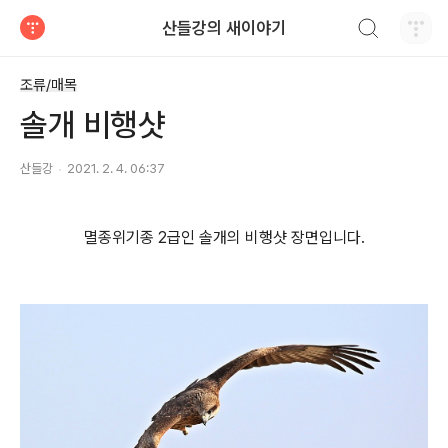
검색하기
산들강의 새이야기
티스토리
조류/매목
솔개 비행샷
산들강
2021. 2. 4. 06:37
멸종위기종 2급인 솔개의 비행샷 장면입니다.