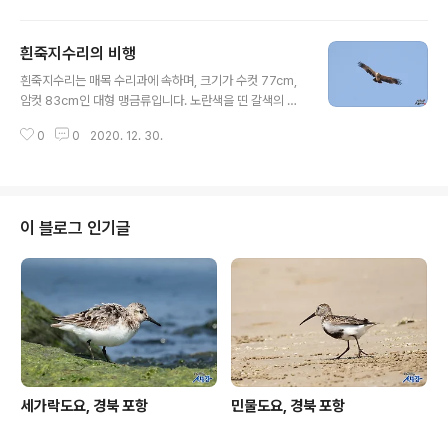
흰죽지수리의 비행
글 내용
흰죽지수리는 매목 수리과에 속하며, 크기가 수컷 77cm,
암컷 83cm인 대형 맹금류입니다. ​노란색을 띤 갈색의 머
리와 어깨깃의 흰점을 제외한 대부분이 어두운 갈색이며,
0
0
2020. 12. 30.
날 때는 날개를 수평으로 펼친다. 희귀한 겨울철새이자 멸
종위기종 2급으로 지정보호하고 있는 대형 맹금류 중의 하
나이다. [새사진 촬영 장비] 캐논 dslr 카메라 7d mark2
와 탐론 망원줌렌즈 150-600mm G2, 산들강의 새이야
기
이 블로그 인기글
세가락도요, 경북 포항
민물도요, 경북 포항