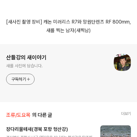
[
새사진 촬영 장비
]
캐논 미러리스
R7
와 망원단렌즈
RF 800mm,
새를 찍는 남자
(
새찍남
)
로그 정보
산들강의 새이야기
새를 사진에 담습니다.
구독하기
더보기
조류/도요목
의 다른 글
장다리물떼새(경북 포항 형산강)
글 내용