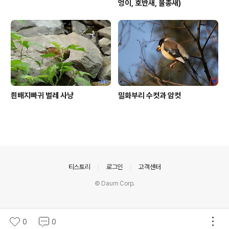
엉이, 호반새, 물총새)
흰배지빠귀 벌레 사냥
밀화부리 수컷과 암컷
의안내
티스토리
로그인
고객센터
© Daum Corp.
0
0