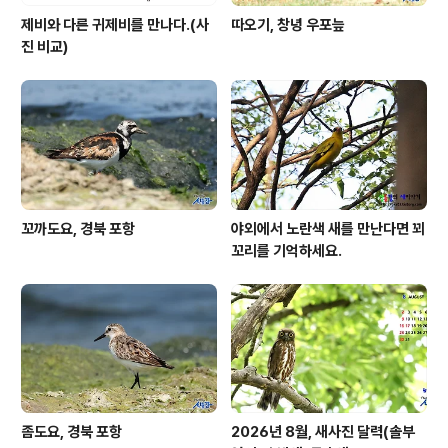
제비와 다른 귀제비를 만나다.(사
따오기, 창녕 우포늪
진 비교)
꼬까도요, 경북 포항
야외에서 노란색 새를 만난다면 꾀
꼬리를 기억하세요.
좀도요, 경북 포항
2026년 8월, 새사진 달력(솔부