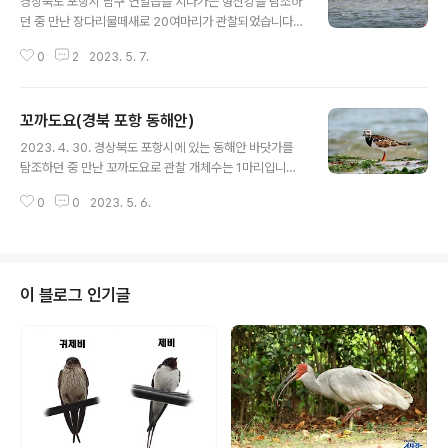
경상북도 포항시 남구 연일읍을 지나가는 형산강을 탐조하
던 중 만난 장다리물떼새로 20여마리가 관찰되었습니다.
- - [새사진 촬영 장비] 캐논 미러리스 R7와 망원단렌즈 R
0
2
2023. 5. 7.
F 800mm, 새를 찍는 남자(새찍남)
꼬까도요(경북 포항 동해안)
글 내용
2023. 4. 30. 경상북도 포항시에 있는 동해안 바닷가를
탐조하던 중 만난 꼬까도요로 관찰 개체수는 1마리입니다.
- - [새사진 촬영 장비] 캐논 미러리스 R7와 망원단렌즈 R
0
0
2023. 5. 6.
F 800mm, 새를 찍는 남자(새찍남)
이 블로그 인기글