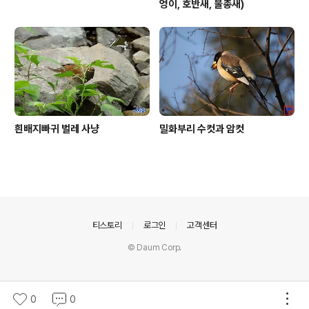
엉이, 호반새, 물총새)
흰배지빠귀 벌레 사냥
밀화부리 수컷과 암컷
의안내
티스토리
로그인
고객센터
© Daum Corp.
0
0