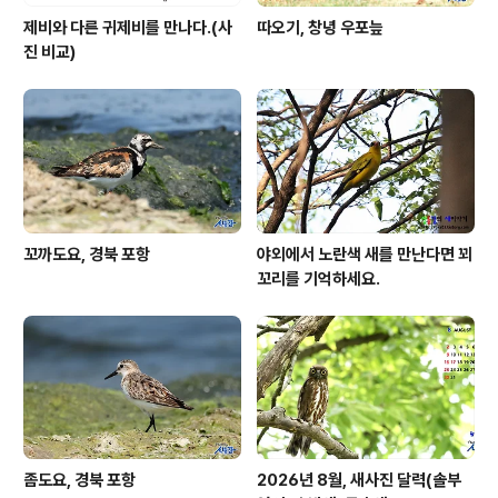
제비와 다른 귀제비를 만나다.(사
따오기, 창녕 우포늪
진 비교)
꼬까도요, 경북 포항
야외에서 노란색 새를 만난다면 꾀
꼬리를 기억하세요.
좀도요, 경북 포항
2026년 8월, 새사진 달력(솔부