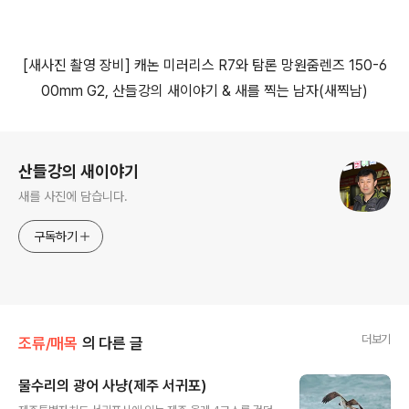
[
새사진 촬영 장비
]
캐논 미러리스
R7
와 탐론 망원줌렌즈
150-6
00mm G2,
산들강의 새이야기
&
새를 찍는 남자
(
새찍남
)
로그 정보
산들강의 새이야기
새를 사진에 담습니다.
구독하기
더보기
조류/매목
의 다른 글
물수리의 광어 사냥(제주 서귀포)
글 내용