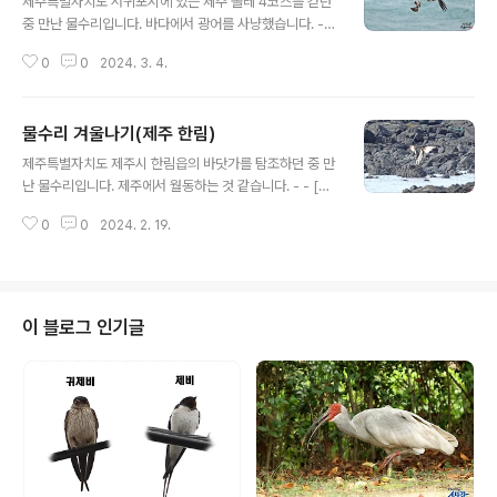
제주특별자치도 서귀포시에 있는 제주 올레 4코스를 걷던
중 만난 물수리입니다. 바다에서 광어를 사냥했습니다. - -
[새사진 촬영 장비] 캐논 미러리스 R7와 탐론 망원줌렌즈
0
0
2024. 3. 4.
150-600mm G2, 산들강의 새이야기 & 새를 찍는 남자
(새찍남)
물수리 겨울나기(제주 한림)
글 내용
제주특별자치도 제주시 한림읍의 바닷가를 탐조하던 중 만
난 물수리입니다. 제주에서 월동하는 것 같습니다. - - [새
사진 촬영 장비] 캐논 미러리스 R7와 초망원단렌즈 RF 80
0
0
2024. 2. 19.
0mm, 산들강의 새이야기 & 새를 찍는 남자(새찍남)
이 블로그 인기글