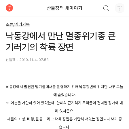
검색하기
산들강의 새이야기
티스토리
조류/기러기목
낙동강에서 만난 멸종위기종 큰
기러기의 착륙 장면
산들강
2010. 11. 4. 07:53
낙동강에서 발견한 댕기물떼새를 촬영하기 위해 낙동강변에 위치한 나무 그늘
에 숨었습니다.
20여분을 가만히 앉아 있었는데. 한떼의 큰기러기 무리들이 건너편 강가에 내
려 앉더군요.
새들의 비상, 비행, 활공 그리고 착륙 장면은 가만히 서있는 장면보다 보기 좋
습니다.