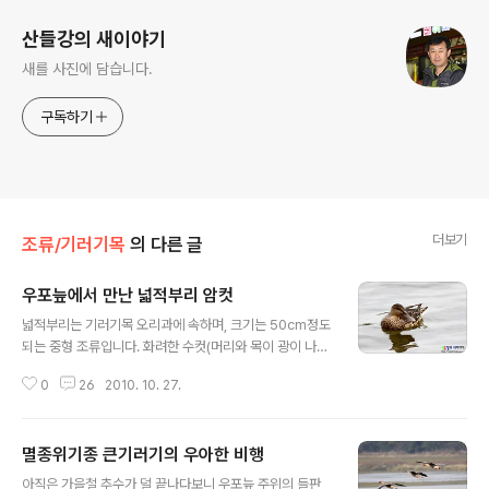
산들강의 새이야기
새를 사진에 담습니다.
구독하기
더보기
조류/기러기목
의 다른 글
우포늪에서 만난 넓적부리 암컷
글 내용
넓적부리는 기러기목 오리과에 속하며, 크기는 50cm정도
되는 중형 조류입니다. 화려한 수컷(머리와 목이 광이 나는
어두운 녹색)에 비해 암컷은 전체적으로 얼룩진 갈색입니
0
26
2010. 10. 27.
다. 부리가 넓적해서 이름을 넓적부리로 정했다고 합니다.
부리가 참 넓적하니 생겼죠. 수수한 모습이 참 좋습니다. 먹
이활동하는 장면입니다. 부리를 물에 담그고 물속에 있는
멸종위기종 큰기러기의 우아한 비행
플랑크톤 등을 잡아먹는다고 합니다. 우포늪에 많은 넓적
글 내용
부리가 와있습니다. 자세히 보지 않으면 그냥 오리로 알겠
아직은 가을철 추수가 덜 끝나다보니 우포늪 주위의 들판