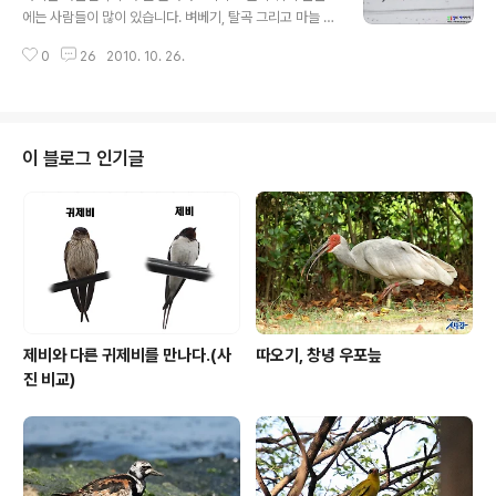
더군요. ㅎㅎㅎ 위 사진들은 캐논 카메라 500d와 망원렌
에는 사람들이 많이 있습니다. 벼베기, 탈곡 그리고 마늘 심
즈 100-400mm로 촬영한 것입니다. 지금까지 산들강의
기 등 많은 농사를 위해 분주히 움직이다보니 새들이 먹이
새이야기 였습니다. 오늘도 즐거운 하루되세요. 기분 좋은
0
26
2010. 10. 26.
활동을 하지 못하는 것 같습니다. 그래서 큰기러기들은 요
하루... 다음뷰 포토베스트 선정... 감사합니다.
즈음 우포늪 내에서 수초 등 먹이활동을 하고 있어서 활공
하는 장면을 만나기 어렵습니다. 그런데 지난주 2번의 활
공장면이 있었습니다. 한번은 흰꼬리수리가 나타날 때였는
데 사진 촬영은 하지 못했습니다. 짧은 시간에 반대편 방향
이 블로그 인기글
으로 날아가 버렸기 때문입니다. 나머지 한번의 활공 장면
을 사진으로 담았기에 소개해드립니다. 물론 연사모드로
촬영한 것입니다. 창녕읍 방향에서 우포늪으로 들어오는
모습입니다. 이제 우포늪이 배경으로 들어왔습니다. 큰 새
들의 비행은 정말 우아합니다. 선회를 합니다. 친..
제비와 다른 귀제비를 만나다.(사
따오기, 창녕 우포늪
진 비교)