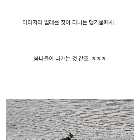
이리저리 벌레를 찾아 다니는 댕기물떼새...
봄나들이 나가는 것 같죠. ㅎㅎㅎ