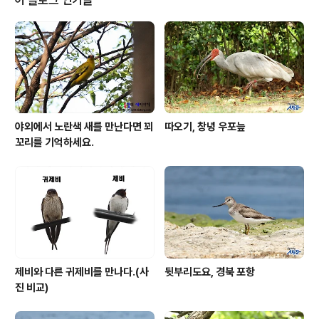
이 블로그 인기글
도니 12배정도이니 눈앞에 있는 듯 합니다. 실제 거리로는
7m정도인데. 꺅도요의 크기가 작아서 더 잘 보이지 않는
답니다. 마지막 사진은 숨어 있는 꺅도요의 모습을 원으로
표현 해봤습니다. 새사진은 먼저 발견해야만 촬영이 가능
하답니다. 왜 그런지 아시죠..
야외에서 노란색 새를 만난다면 꾀
따오기, 창녕 우포늪
꼬리를 기억하세요.
제비와 다른 귀제비를 만나다.(사
뒷부리도요, 경북 포항
진 비교)