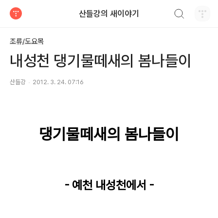
검색하기
산들강의 새이야기
티스토리
조류/도요목
내성천 댕기물떼새의 봄나들이
산들강
2012. 3. 24. 07:16
댕기물떼새의 봄나들이
- 예천 내성천에서 -