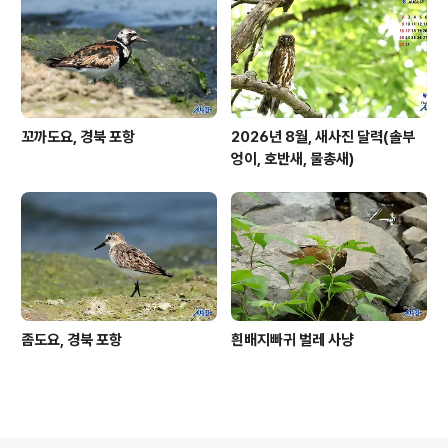
꼬까도요, 경북 포항
2026년 8월, 새사진 달력(솔부
엉이, 호반새, 물총새)
좀도요, 경북 포항
흰배지빠귀 벌레 사냥