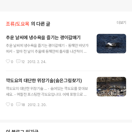
더보기
조류/도요목
의 다른 글
추운 날씨에 냉수욕을 즐기는 괭이갈매기
글 내용
추운 날씨에 냉수욕을 즐기는 괭이갈매기 - 동해안 바닷가
에서 - 얼마 전 날이 추울때 동해안에 출사를 나간적이 있
습니다. 그때 바닷가에서 추운 날씨에 목욕하는 괭이갈매
0
12
2012. 2. 24.
기 한마리를 만났답니다. 정말 추울텐데... 괭이갈매기가 목
욕하는 장면을 보니 신기해보입니다. 지금부터 목욕하는
장면을 소개해드리겠습니다. 물을 뒤집어 쓰기도 하고... 머
꺅도요의 대단한 위장기술(숨은그림찾기)
리를 좌우히면서 바닷물로 씻어냅니다. 위 사진들은 캐논
글 내용
dslr 카메라 7d와 망원렌즈 100-400mm로 촬영한 것입
꺅도요의 대단한 위장기술 ... - 숨어있는 꺅도요를 찾아보
니다. 지금까지 산들강이 직접 촬영한 목욕하는 괭이갈매
세요. - 며칠전 포스팅한 갹도요입니다. 어제 포항으로 출
기를 소개해드렸습니다. 감사합니다.
사를 나갔다가 다시 만났습니다. 지난번에 만나지 못했으
0
18
2012. 2. 20.
면 찾지 못했을 것 같습니다. 그래서 꺅도요의 위장기술이
대단하더군요. 한참을 찾았답니다. 꺅도요를 이웃님들도
함 찾아보세요. 1. 표지사진은 160mm로 촬영한 것이니
실제보는 눈의 2.5배쯤 됩니다. 2. 아래 사진은 300mm
정도이니 6배율정도 됩니다. 3. 마지막 사진은 640mm정