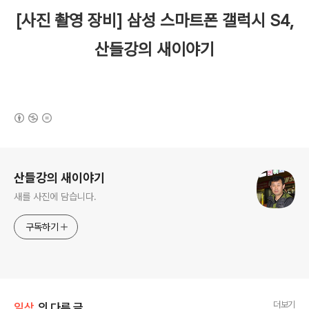
[사진 촬영 장비] 삼성 스마트폰
갤럭시 S4
,
산들강의 새이야기
(새창열림)
로그 정보
산들강의 새이야기
새를 사진에 담습니다.
구독하기
더보기
일상
의 다른 글