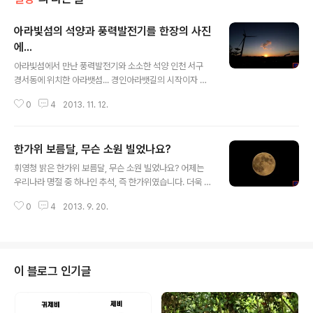
아라빛섬의 석양과 풍력발전기를 한장의 사진
에...
글 내용
아라빛섬에서 만난 풍력발전기와 소소한 석양 인천 서구
경서동에 위치한 아라뱃섬... 경인아라뱃길의 시작이자 마
지막인 곳이죠. 처음 들런 이곳에서 만난 석양을 올려봅니
0
4
2013. 11. 12.
다. 광각렌즈로 인근에 있는 풍력발전기도 함께 담았습니
다. 그런데... 풍력발전기는 광각렌즈에 의해 왜곡되어 넘어
질 것 같습니다. ㅎㅎㅎ [사진 촬영 장비] 캐논 dslr 카메라
한가위 보름달, 무슨 소원 빌었나요?
7d와 광각렌즈 10-22mm, 산들강의 새이야기
글 내용
휘영청 밝은 한가위 보름달, 무슨 소원 빌었나요? 어제는
우리나라 명절 중 하나인 추석, 즉 한가위였습니다. 더욱 풍
요롭게 느껴지게 하는 것이 휘영청 밝은 보름달이었을 겁
0
4
2013. 9. 20.
니다. 아래 사진 추석 전날 촬영한 것이고 위쪽 사진은 추석
날 촬영한 것입니다. 사진을 촬영하는 사람들이 느끼는 추
석 전날과 당일의 보름달은 차이가 많이 납니다. 밝기에서
는 약 50%, 그리고 어제는 더욱 붉은 기운이 느껴지더군
요. 조카들이 어제 저녁에 방문을 했길래 카메라를 설치해
이 블로그 인기글
놓고 구경을 하도록 했지요. 신기해하는 모습이 어릴때의
저의 모습과 똑 같습니다. 방아찟는 토끼들 어디갔냐고? ㅎ
ㅎㅎ 저는 어제 보름달을 보면서 소원을 빌었습니다. 새 많