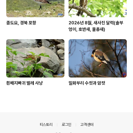
좀도요, 경북 포항
2026년 8월, 새사진 달력(솔부
엉이, 호반새, 물총새)
흰배지빠귀 벌레 사냥
밀화부리 수컷과 암컷
의안내
티스토리
로그인
고객센터