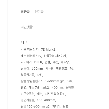
최근글
인기글
최근댓글
태그
새를 찍는 남자
7D Mark2
캐논 미러리스 r7
산들강의 새이야기
새이야기
DSLR
관찰
수컷
새찍남
산들강
600mm
새사진
망원렌즈
7d
멸종위기종
사진
탐론 망원줌렌즈 150-600mm g2
조류
촬영
캐논 7d mark2
400mm
동해안
대구수목원
캐논
새사진 촬영 장비
천연기념물
100-400mm
탐론 150-600mm g2
카메라
탐조