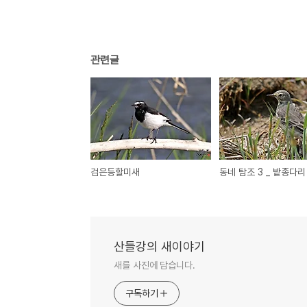
관련글
검은등할미새
동네 탐조 3 _ 밭종다리
산들강의 새이야기
새를 사진에 담습니다.
구독하기