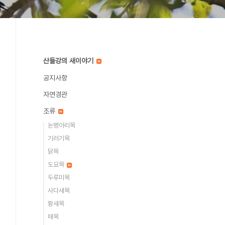
산들강의 새이야기
공지사항
자연경관
조류
논병아리목
기러기목
닭목
도요목
두루미목
사다새목
황새목
매목