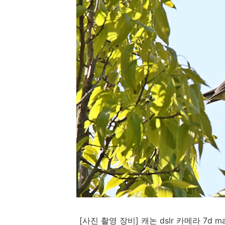
[
사진 촬영 장비
]
캐논
dslr
카메라
7d m