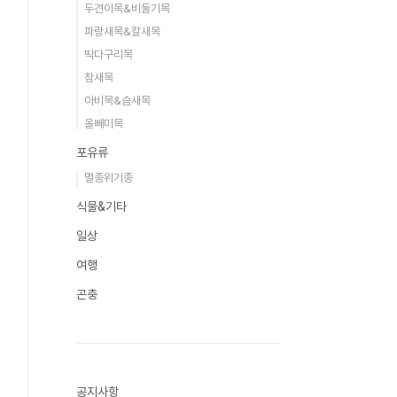
두견이목&비둘기목
파랑새목&칼새목
딱다구리목
참새목
아비목&슴새목
올빼미목
포유류
멸종위기종
식물&기타
일상
여행
곤충
공지사항