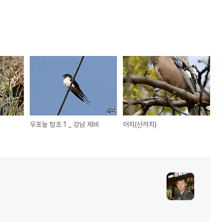
우포늪 탐조 1 _ 강남 제비
어치(산까치)