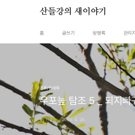
본문 바로가기
산들강의 새이야기
홈
글쓰기
방명록
관리
조류/참새목
우포늪 탐조 5 _ 되지빠
by 산들강
2020. 4. 26.