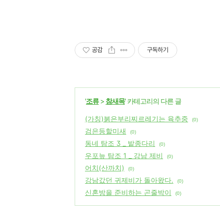
공감
구독하기
'
조류
>
참새목
' 카테고리의 다른 글
(가칭)붉은부리찌르레기는 육추중
(0)
검은등할미새
(0)
동네 탐조 3 _ 밭종다리
(0)
우포늪 탐조 1 _ 강남 제비
(0)
어치(산까치)
(0)
강남갔던 귀제비가 돌아왔다.
(0)
신혼방을 준비하는 곤줄박이
(0)