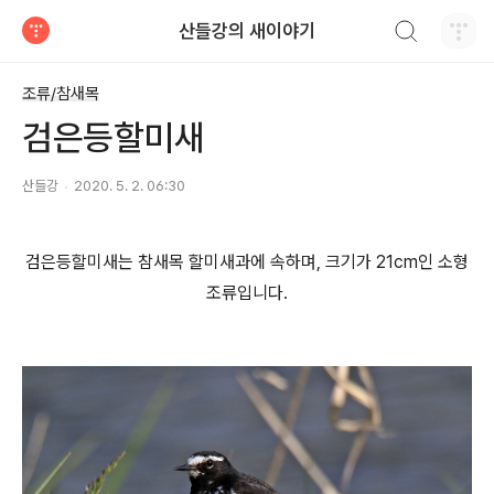
검색하기
산들강의 새이야기
티스토리
조류/참새목
검은등할미새
산들강
2020. 5. 2. 06:30
검은등할미새는 참새목 할미새과에 속하며, 크기가 21cm인 소형
조류입니다.