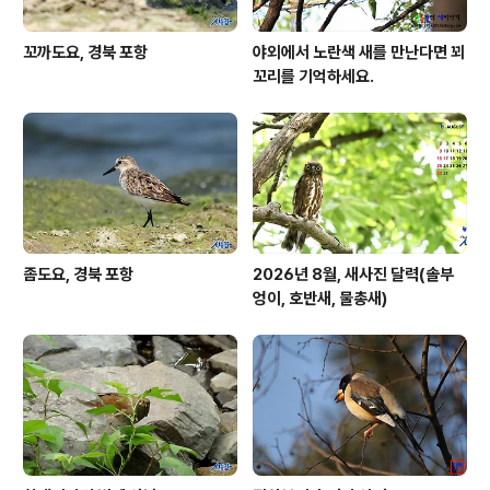
꼬까도요, 경북 포항
야외에서 노란색 새를 만난다면 꾀
꼬리를 기억하세요.
좀도요, 경북 포항
2026년 8월, 새사진 달력(솔부
엉이, 호반새, 물총새)