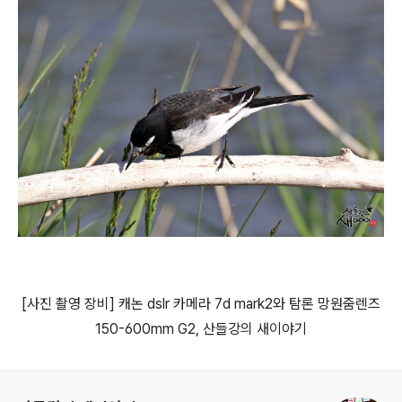
[
사진 촬영 장비
]
캐논
dslr
카메라
7d mark2
와 탐론 망원줌렌즈
150-600mm G2,
산들강의 새이야기
로그 정보