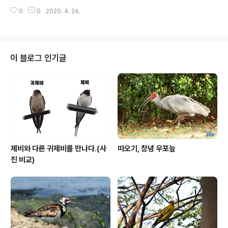
- - [사진 촬영 장비] 캐논 dslr 카메라 7d mark2와 탐론
0
0
2020. 4. 26.
망원줌렌즈 150-600mm G2, 산들강의 새이야기
이 블로그 인기글
제비와 다른 귀제비를 만나다.(사
따오기, 창녕 우포늪
진 비교)