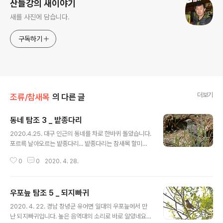
산들강의 새이야기
새를 사진에 담습니다.
구독하기
더보기
조류/참새목
의 다른 글
동네 탐조 3 _ 밭종다리
글 내용
2020.4.25. 대구 인근의 동네를 차로 한바퀴 돌았습니다.
포르륵 날아오르는 밭종다리... 밭종다리는 참새목 할미새
과에 속하며, 크기가 16cm인 소형 조류입니다. 밭종다리
0
0
2020. 4. 28.
는 여름깃은 몸의 윗면이 회갈색이며, 턱선과 가슴의 검은
색 줄무늬는 약합니다. [사진 촬영 장비] 캐논 dslr 카메라
7d mark2와 탐론 망원줌렌즈 150-600mm G2, 산들
우포늪 탐조 5 _ 되지빠귀
강의 새이야기
글 내용
2020. 4. 22. 경남 창녕군 유어면 일대의 우포늪에서 만
난 되지빠귀입니다. 높은 음역대의 소리로 바로 알았네요.