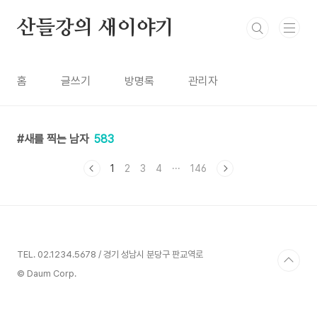
본문 바로가기
산들강의 새이야기
홈
글쓰기
방명록
관리자
새를 찍는 남자
583
1
2
3
4
···
146
TEL. 02.1234.5678 / 경기 성남시 분당구 판교역로
© Daum Corp.