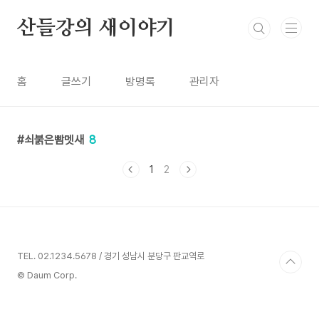
본문 바로가기
산들강의 새이야기
홈
글쓰기
방명록
관리자
쇠붉은빰멧새
8
1
2
TEL. 02.1234.5678 / 경기 성남시 분당구 판교역로
© Daum Corp.