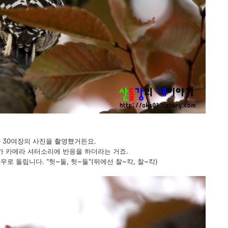
가 30여장의 사진을 촬영했거든요.
 카메라 셔터소리에 반응을 하더라는 거죠.
로 돌립니다. "헛~둘, 헛~둘"(뒤에선 찰~칵, 찰~칵)