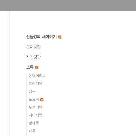
산들강의 새이야기
공지사항
자연경관
조류
논병아리목
기러기목
닭목
도요목
두루미목
사다새목
황새목
매목