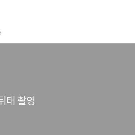
자
뒤태 촬영