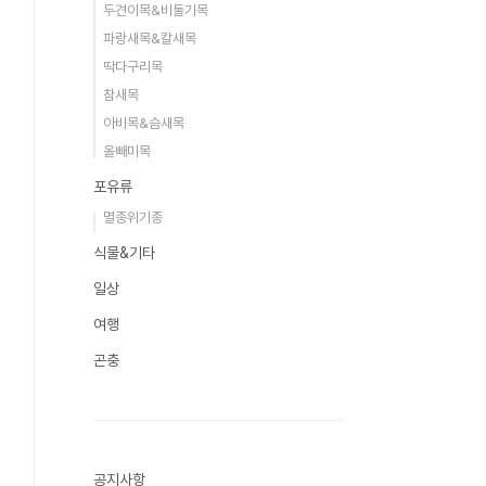
두견이목&비둘기목
파랑새목&칼새목
딱다구리목
참새목
아비목&슴새목
올빼미목
포유류
멸종위기종
식물&기타
일상
여행
곤충
공지사항