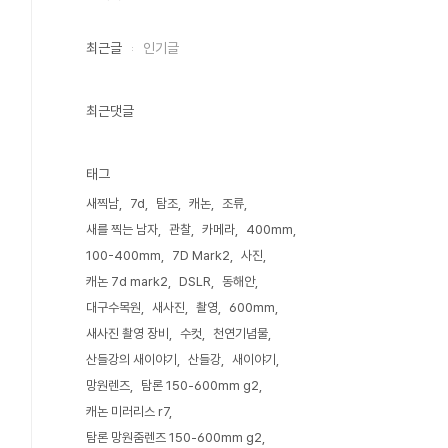
최근글
인기글
최근댓글
태그
새찍남
7d
탐조
캐논
조류
새를 찍는 남자
관찰
카메라
400mm
100-400mm
7D Mark2
사진
캐논 7d mark2
DSLR
동해안
대구수목원
새사진
촬영
600mm
새사진 촬영 장비
수컷
천연기념물
산들강의 새이야기
산들강
새이야기
망원렌즈
탐론 150-600mm g2
캐논 미러리스 r7
탐론 망원줌렌즈 150-600mm g2