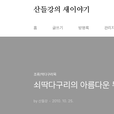
본문 바로가기
산들강의 새이야기
홈
글쓰기
방명록
관리
조류/딱다구리목
쇠딱다구리의 아름다운 
by 산들강
2010. 10. 25.