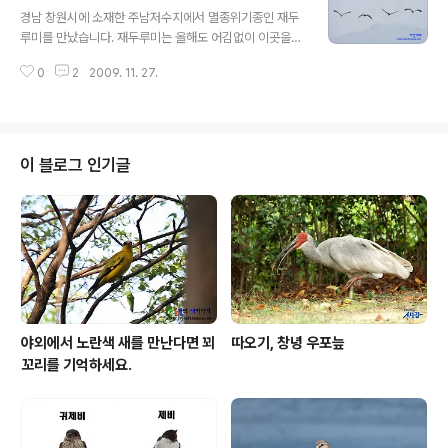
글 내용
것 같습니다. 2마리가 나돌아 다니고 있는데 아주 예쁩니
경남 창원시에 소재한 주남저수지에서 멸종위기종인 재두
다. 짧지만 동영상으로 올립니다. 사진 촬영하시는 분들에
루미를 만났습니다. 재두루미는 올해도 어김없이 이곳을
게 부탁드리고 싶은 말이 있습니다. 좋은 사진 촬영할 요량
찾았더군요. 이번에 확인된 재두루미는 총 40여마리, 지금
으로 동물들을 놀래게 하지 마십시요. 기다리다 보면 좋은
0
2
2009. 11. 27.
까지 관찰한 개체수 중에서 가장 많이 만나는 즐거움을 누
사진 많이 촬영가능합니다. 지금 아니면 나중에... 1년 뒤에
렸습니다. 10여분의 진사님들과 한국일보 기자 한분이 같
해도 되고 2년 뒤에도 시간이 ..
이 촬영을 했습니다. 재두루미는 국제적멸종위기종이자 우
리나라 멸종위기종입니다. 그리고 문화재청에서 지정한 천
연기념물이기도 합니다. 귀한만큼 많은 대접을 받고 있기
이 블로그 인기글
도 합니다. 먼저, 재두루미 가족 네마리부터 소개합니다. 재
두루미의 반영이 아주 예쁘게 나왔습니다. 잘 관찰해보세
요!!! 다음은 많은 수의 두루미가 오는 모습과 착지하는 모
습을 촬영한 사진들입니다. 즐겁게 보셨나요? 행복한 하루
되시길...
야외에서 노란색 새를 만난다면 꾀
따오기, 창녕 우포늪
꼬리를 기억하세요.