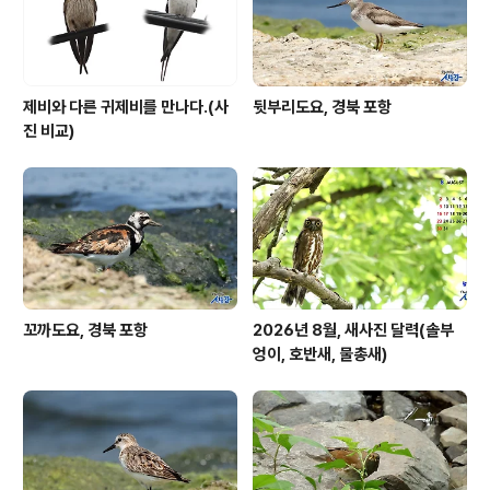
제비와 다른 귀제비를 만나다.(사
뒷부리도요, 경북 포항
진 비교)
꼬까도요, 경북 포항
2026년 8월, 새사진 달력(솔부
엉이, 호반새, 물총새)