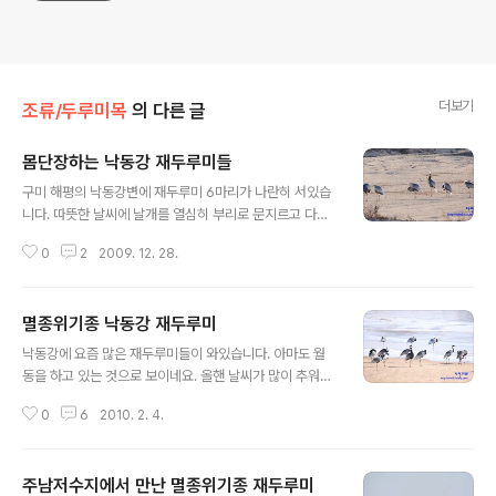
더보기
조류/두루미목
의 다른 글
몸단장하는 낙동강 재두루미들
글 내용
구미 해평의 낙동강변에 재두루미 6마리가 나란히 서있습
니다. 따뜻한 날씨에 날개를 열심히 부리로 문지르고 다듬
고 하는 모습이 관찰되었습니다. 멀리가기 위함일까요? 아
0
2
2009. 12. 28.
니면 따분해서일까요? 숨은 그림찾기같은 모습을 보여주
는 것 같습니다. 위 아래 사진들의 달라진점... 재두루미가
부리로 이리저리 열심히 몸 단장하고 있습니다.
멸종위기종 낙동강 재두루미
글 내용
낙동강에 요즘 많은 재두루미들이 와있습니다. 아마도 월
동을 하고 있는 것으로 보이네요. 올핸 날씨가 많이 추워져
서 저수지 등의 물들이 얼어서 재두루미들이 강으로 몰려
0
6
2010. 2. 4.
든 것 같습니다. 관리를 잘 해야겠습니다. 얼마 전 대전쪽에
서 독수리가 죽는 사고가 발생했다고 합니다. 빨리 원인을
밝혀서대책을 마련했으면 하는 마음입니다. 쉬고 있는 재
주남저수지에서 만난 멸종위기종 재두루미
두루미들... 강물도 많이 얼어서 먹이 활동이 쉽지는 않은