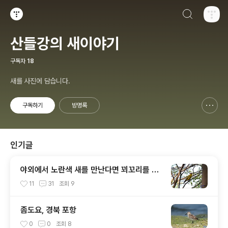
검색하기
티스토리
산들강의 새이야기
구독자
18
새를 사진에 담습니다.
구독하기
방명록
신고하기 레이어
열기
인기글
야외에서 노란색 새를 만난다면 꾀꼬리를 기
억하세요.
11
31
조회
9
좀도요, 경북 포항
0
0
조회
8