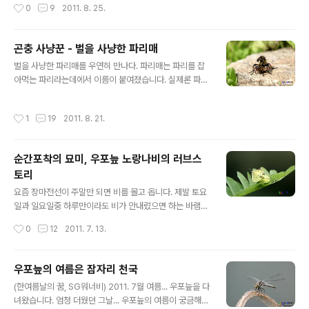
작성시간
0
9
2011. 8. 25.
러마리가 모여 있었는데 촬영하는 사이 몇마리는 날아가버
니다. ㅋㅋㅋ 자세히 관찰해 보면 입구는 닫혀있고 통로가
렸습니다. 무슨 나비일까요? 잘 모르겠더군요. 나비도 공부
보입니다..
를 해야할까봅니다. ㅎㅎㅎ 이쪽으로 보이는 나비는 표범
곤충 사냥꾼 - 벌을 사냥한 파리매
나비 중 하나일 것 같은데... 정확하게는 잘 모르겠더군요.
글 내용
나비들이 옹기종기 모여있는 이유는 나비들이 자리를 비켜
벌을 사냥한 파리매를 우연히 만나다. 파리매는 파리를 잡
줘서 자세히 확인을 해보니 곤충의 사체가 보이더군요. 아
아먹는 파리라는데에서 이름이 붙여졌습니다. 실제론 파
마도 뭔가를 먹고 있었는 게 아닐까요. 오늘 포스팅이 많이
리, 벌 등을 포함한 곤충들을 많이 잡아먹는 답니다. 파리매
늦었습니다. 매일 포스팅하기로 약속을 해놓고 지키지 못
에 대한 소개는 크리스탈님의 포스팅을 참고하세요 파리를
작성시간
1
19
2011. 8. 21.
할뻔 했네요. 어제 숙취가 아직 남아있습니다...
잡아먹는 파리 - 파리매 http://lovessym.tistory.com/
591 대구수목원엘 걷고 있었습니다. 뭔가 엥~ 하니 지나
갑니다. 카메라를 들고 얼른 따라가서 촬영했습니다. 벌을
순간포착의 묘미, 우포늪 노랑나비의 러브스
사냥한 파리매를 확인했답니다. 잡혀있는 벌이 전혀 꼼짝
토리
을 못합니다. 가만히 보니 쪽쪽 빨아먹는 것이... 참 무섭습
글 내용
니다. 곤충계의 맹금류라 불릴만하네요. 상사화 꽃잎에 앉
요즘 장마전선이 주말만 되면 비를 몰고 옵니다. 제발 토요
아 있는 모습입니다. 사진을 촬영하니 이리저리 자리를 옮
일과 일요일중 하루만이라도 비가 안내렸으면 하는 바램이
겨다닙니다. 곤충들도 살아가기 참 힘듭니다. 항상 조심해
죠. 그러다보니 새들을 만날 기회가 많이 줄었습니다. 평일
작성시간
0
12
2011. 7. 13.
야할 것 같습니다. ..
날 이동하는 중에 잠깐 이외에는 시간이 없네요. 오늘 소개
해드릴 우포늪 노랑나비의 러브스토리는 새를 촬영하러 우
포늪에 갔지만 새들은 만나지 못하고 아쉬운 마음에 담은
우포늪의 여름은 잠자리 천국
것입니다. 순간포착의 묘미, 우포늪 노랑나비의 러브스토
글 내용
(한여름날의 꿈, SG워너비) 2011. 7월 여름... 우포늪을 다
리 장소는 우포늪의 우측편 제방입니다. 실망에 실망을 더
녀왔습니다. 엄청 더웠던 그날... 우포늪의 여름이 궁금해서
해 대실망을 하고 지나가는 길에 만난 노랑나비 2마리... 한