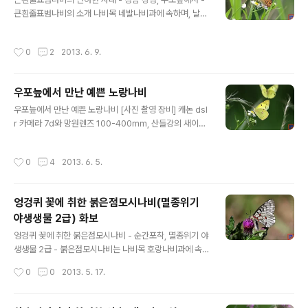
큰흰줄표범나비의 소개 나비목 네발나비과에 속하며, 날개
를 편 길이는 60~78mm입니다. 산지의 숲 가장자리나 인
도 주변의 초지에서 잘 관찰되고 먹이식물로는 제비꽃과를
작성시간
0
2
2013. 6. 9.
주로 먹습니다. [사진 촬영 장비] 캐논 dslr 카메라 7d와
망원렌즈 100-400mm, 산들강의 새이야기
우포늪에서 만난 예쁜 노랑나비
글 내용
우포늪에서 만난 예쁜 노랑나비 [사진 촬영 장비] 캐논 dsl
r 카메라 7d와 망원렌즈 100-400mm, 산들강의 새이야
기
작성시간
0
4
2013. 6. 5.
엉겅퀴 꽃에 취한 붉은점모시나비(멸종위기
야생생물 2급) 화보
글 내용
엉겅퀴 꽃에 취한 붉은점모시나비 - 순간포착, 멸종위기 야
생생물 2급 - 붉은점모시나비는 나비목 호랑나비과에 속
합니다. 특이한 모습(붉은점)때문에 멸종위기에 처해 있으
작성시간
0
0
2013. 5. 17.
며, 야생생물 보호 및 관리에 관한 법률에 의거 멸종위기 야
생생물(곤충) 2급으로 지정되어 있습니다. 함부로 포획 등
불법행위를 하면 형사처벌 받습니다. 애벌레는 주로 기린