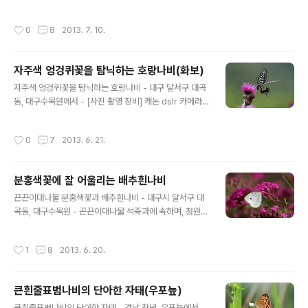
날면서 나무꼭대기로 이동하며, 나무 수액과 짐승 배설물
에 모이고 물기가 있는 암벽에 여러마리가 모여 수분을 빨
작성시간
0
8
2013. 7. 10.
아먹는다. 애벌레로 월동하며, 화려한 뒷날개의 은백색 무
늬가 주요 특징이다. 느티나무, 느릅나무를 좋아하며, 남한
전역에 분포한다. [곤충생태도감, 경상북도 인용] [사진 촬
자주색 엉겅퀴꽃을 탐닉하는 호랑나비(화보)
영 장비] 캐논 dslr 카메라 7d와 망원렌즈 100-400mm,
글 내용
산들강의 새이야기
자주색 엉겅퀴꽃을 탐닉하는 호랑나비 - 대구 달서구 대곡
동, 대구수목원에서 - [사진 촬영 장비] 캐논 dslr 카메라 7
d와 망원렌즈 100-400mm, 산들강의 새이야기
작성시간
0
7
2013. 6. 21.
분홍색꽃에 잘 어울리는 배추흰나비
글 내용
끈끈이대나물 분홍색꽃과 배추흰나비 - 대구시 달서구 대
곡동, 대구수목원 - 끈끈이대나물 석죽과에 속하며, 정원을
장식하기 위하여 주로 많이 심습니다. 이름에서 보듯이 파
리를 잡는 풀로 많이 알려져 있습니다. [사진 촬영 장비] 캐
작성시간
1
8
2013. 6. 20.
논 dslr 카메라 7d와 망원렌즈 100-400mm, 산들강의
새이야기
큰흰줄표범나비의 단아한 자태(우포늪)
글 내용
큰흰줄표범나비의 단아한 자태 - 경남 창녕, 우포늪에서 -