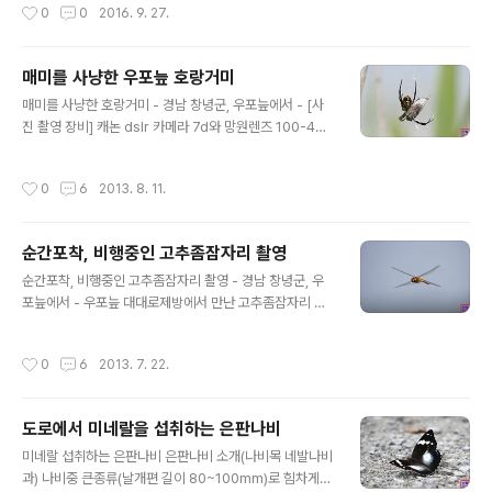
작성시간
0
0
2016. 9. 27.
다.
매미를 사냥한 우포늪 호랑거미
글 내용
매미를 사냥한 호랑거미 - 경남 창녕군, 우포늪에서 - [사
진 촬영 장비] 캐논 dslr 카메라 7d와 망원렌즈 100-400
mm, 산들강의 새이야기
작성시간
0
6
2013. 8. 11.
순간포착, 비행중인 고추좀잠자리 촬영
글 내용
순간포착, 비행중인 고추좀잠자리 촬영 - 경남 창녕군, 우
포늪에서 - 우포늪 대대로제방에서 만난 고추좀잠자리 한
마리입니다. 비행중인 고추좀잠자리를 셔터스피드를 올려
촬영했습니다. 날개가 X자인 모습이 특이합니다. 같은 위
작성시간
0
6
2013. 7. 22.
치에서 몇초간 계속 비행하는 모습이 관찰되어 해봤답니
다. [사진 촬영 장비] 캐논 dslr 카메라 7d와 망원렌즈 10
0-400mm, 산들강의 새이야기
도로에서 미네랄을 섭취하는 은판나비
글 내용
미네랄 섭취하는 은판나비 은판나비 소개(나비목 네발나비
과) 나비중 큰종류(날개편 길이 80~100mm)로 힘차게