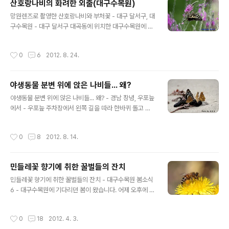
산호랑나비의 화려한 외출(대구수목원)
초를 먹습니다. [사진 촬영 장비] 캐논 dslr 카메라 7d와
글 내용
망원렌즈로 촬영한 산호랑나비와 부처꽃 - 대구 달서구, 대
망원렌즈 100-400mm, 산들강의 새이야기
구수목원 - 대구 달서구 대곡동에 위치한 대구수목원에 들
런 것은 폭염이 한창이던 지난주말입니다. 얼마나 더웠을
까요? 저도 오후 4시경에 대구수목원엘 들렀답니다. 부처
작성시간
0
6
2012. 8. 24.
꽃이 핀 곳에서 산호랑나비 한마리가 화려한 외출을 합니
다. 산호랑나비는 나비목 호랑나비과에 속하며, 크기는 36
~ 59mm랍니다. 날개의 얼룩무늬 때문에 범나비로 불리
야생동물 분변 위에 앉은 나비들... 왜?
기도 한답니다. 캐논 dslr 카메라 7d와 망원렌즈 100-40
글 내용
0mm, 산들강의 새이야기
야생동물 분변 위에 앉은 나비들... 왜? - 경남 창녕, 우포늪
에서 - 우포늪 주차장에서 왼쪽 길을 따라 한바퀴 돌고 있
었지요. 야생동물의 분변 위에 앉은 나비들을 관찰 한 것은
사지포에서 대대로제방으로 넘어오는 길이었습니다. 나비
작성시간
0
8
2012. 8. 14.
들이 야생동물의 분변 위에 앉아하는 일이 뭘까요? 설마하
니 분변을 먹는 것은 아니겠지요. 제가 알기로는 야생동물
들은 먹이를 먹은 다음 부족한 무기염류를 구한다고 합니
민들레꽃 향기에 취한 꿀벌들의 잔치
다. 나비들도 무기염류를 다른 곳에서 구하기 힘드니 아마
글 내용
도 분변에서 구하는 건 아닐까 생각을 해봅니다. 캐논 dslr
민들레꽃 향기에 취한 꿀벌들의 잔치 - 대구수목원 봄소식
카메라 7d와 망원렌즈 100-400mm, 산들강의 새이야기
6 - 대구수목원에 기다리던 봄이 왔습니다. 어제 오후에 들
런 대구수목원... 많은 사람들이 찾아 엄청 붐비었답니다.
저는 집에서 장비를 챙겨들고 사람들이 많을 것 같아서 걸
작성시간
0
18
2012. 4. 3.
어서 갔답니다. 걸리는 시간은 20여분... 수목원 입구에서