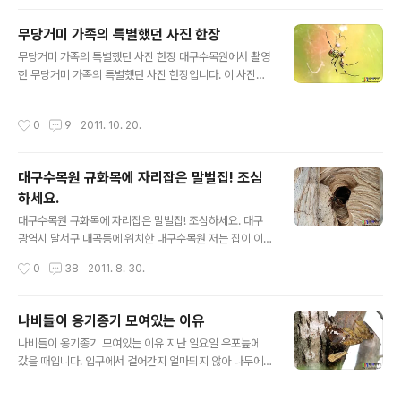
500m까지 차들로 붐벼 주차하기 힘들 정도였답니다. 대
구에 계신분들 봄이와도 가까이 가볼만한데가 없는가 봅니
무당거미 가족의 특별했던 사진 한장
다. 우연히 만난 민들레... 아직은 몇송이 불과하지만 꿀벌
글 내용
들이 잔치를 하고 있습니다. 봄을 오랫동안 기다린 꿀벌들
무당거미 가족의 특별했던 사진 한장 대구수목원에서 촬영
은 얼마나 신이 날까요? ㅎㅎㅎ 사진을 촬영하는 저도 덩달
한 무당거미 가족의 특별했던 사진 한장입니다. 이 사진이
아 신이 났습니다. 백마를 영입하고나서 정말 신나게 촬영
특별했던 것은 첫번째 빛이었습니다. 아침 이른 시간이라
해봅니다. 위 사진들은 캐논 dslr 카메라 7d와 백마(100
많은 양의 빛이 있는 것은 아니었지만 망원렌즈를 들이대
작성시간
0
9
2011. 10. 20.
mm, 마이크로렌즈)로..
고 촬영하고 확인하는 순간 깜작놀랐습니다. 두번째로 놀
랐던 것은 가족이라는 점입니다. 사진의 큰거미는 무당거
미 암컷입니다. 위쪽을 보면 작은 거미 한마리가 더 있습니
대구수목원 규화목에 자리잡은 말벌집! 조심
다. 전 새끼로 보이는데 정말 새끼일까요? 다른 종의 거미
하세요.
가 한 거미줄에 살지는 않을 겁니다. 아주 특별했던 경험이
글 내용
었습니다. 다른 각도로 촬영을 해봐도 그런 느낌은 더 이상
대구수목원 규화목에 자리잡은 말벌집! 조심하세요. 대구
없더군요. ㅎㅎㅎ 위 사진들은 캐논 dslr 카메라 7d와 망
광역시 달서구 대곡동에 위치한 대구수목원 저는 집이 이
원렌즈 100-400mm로 촬영한 것입니다. 지금까지 산들
곳에서 멀지 않아 자주 놀러가는 편입니다. 지난 토요일도
작성시간
0
38
2011. 8. 30.
강의 새이야기에서 무당거미의 특별했던..
이곳을 잠깐들렀는데... 이곳은 대구수목원에 있는 규화목
입니다. 장소는 삼림자료전시관 바로 옆에 있답니다. 규화
목에 대한 설명은 아래 사진을 참고하세요. 보통 이 자료를
나비들이 옹기종기 모여있는 이유
보고 정리해서 올리는데... 요즘 좀 귀차니즘이 생겨서... ㅋ
글 내용
나비들이 옹기종기 모여있는 이유 지난 일요일 우포늪에
ㅋㅋ 그런데... 삼림자료전시관 옆에 잇는 규화목에서 이상
갔을 때입니다. 입구에서 걸어간지 얼마되지 않아 나무에
것이 관찰됩니다. 이곳에서 2009년에 박새가 서식하고 있
나비들이 옹기종기 모여있는 것을 발견하였습니다. 무슨일
었는데... 규화목 속에 살고 있는 박새 : http://blog.dau
이지? 하면서 카메라로 촬영을 해봤습니다. 나무에 나비 여
m.net/dgenv/149 위 블로그도 예전에 제가 운영하던 겁