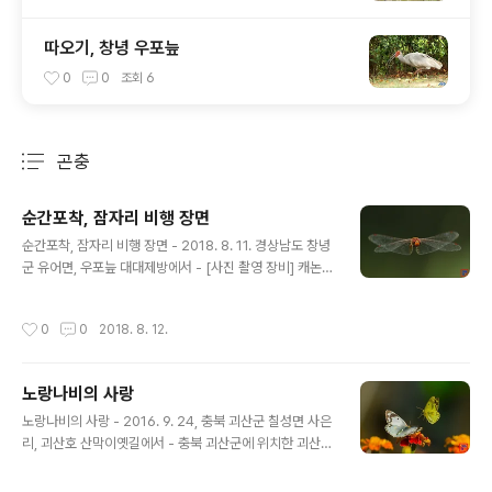
따오기, 창녕 우포늪
0
0
조회
6
곤충
분류 전체보기
주요 글 목록
순간포착, 잠자리 비행 장면
글 내용
순간포착, 잠자리 비행 장면 - 2018. 8. 11. 경상남도 창녕
군 유어면, 우포늪 대대제방에서 - [사진 촬영 장비] 캐논 d
slr 카메라 7d mark2와 탐론 망원줌렌즈 150-600mm
G2, 산들강의 새이야기
작성시간
0
0
2018. 8. 12.
노랑나비의 사랑
글 내용
노랑나비의 사랑 - 2016. 9. 24, 충북 괴산군 칠성면 사은
리, 괴산호 산막이옛길에서 - 충북 괴산군에 위치한 괴산호
의 산막이옛길을 걷다가 만난 노랑나비 암수의 사랑입니
다. 흰색이 암컷, 노랑색이 수컷이며, 수컷보다 암컷이 큽니