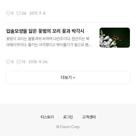
내달렸습니다. 입구에선 어느 중학교의 학생들이 줄을 서
눈에 구애를 하는 수컷의 모습이 관찰되더군요. 노랑나비
서 기다리고... 일사병이 걱정되던 정말 무더웠던 날... 걷다
한마리가 앉는 순간 카메라로 촬영을 시작합니다. 아주 짧
작성시간
0
26
2011. 7. 4.
가 포기하고 싶었습니다. 잠자리라도 없었다면 실망했을
은 시간이지만 순간 포착의 묘미를 느낄 수 있을 겁니다. 지
겁니다. 우포늪의 여름을 사진으로 만나보겠습니다. 카메
금부터 그 순간포착의 사진들을 살펴볼까..
라는 캐논 500D이고 렌즈는 광각렌즈 10-22mm입니
입술모양을 닮은 꽃범의 꼬리 꽃과 박각시
다. 우포늪 제방입니다. 제방 주변으로 풀이 많이 자라 주변
글 내용
이 보이지 않을 정도입니다. 우포늪의 여름은 잠자리 천국
꽃범의 꼬리는 꿀풀과에 속하며 다년초이다. 원산지는 북
잠자리 사진은 캐논 7d 카메라와 망원렌즈 100-400mm
아메리카이다. 줄기는 사각형이고 뿌리줄기가 옆으로 뻗으
로 촬영한 것입니다. 정말 무더웠기에 잠자리라도 없었으
면서 줄기가 무더기로 나온다. 잎은 마주나고 가장자리에
면 심심했을 겁니다. 오늘 아침 대구엔 비가 내립니다. 월요
톱니가 있다. 꽃은 7~9월에 피고 입술모양이며, 홍색.보라
작성시간
0
12
2010. 9. 26.
일이라 출근길이 ..
색,흰색 등이다. 화단에 많이 심는다. 빠른 날개 짓을 하는
박각시를 촬영하기 위해서는 셔트스피드를 많이 올려야한
다. 대구수목원에 위치한 꽃범의 꼬리 군락지에는 박각시
더보기
가 아주 많다. 특히, 저녁시간대에는 배고픈 박각시에게는
안주 좋은 먹이감이 된다. 위 사진들은 캐논 카메라 eos-5
00d와 망원렌즈 100-400mm로 촬영한 것입니다. 감사
합니다.
의안내
티스토리
로그인
고객센터
© Daum Corp.