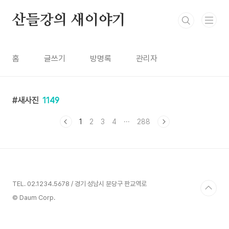
본문 바로가기
산들강의 새이야기
홈
글쓰기
방명록
관리자
새사진
1149
1
2
3
4
···
288
TEL. 02.1234.5678 / 경기 성남시 분당구 판교역로
© Daum Corp.