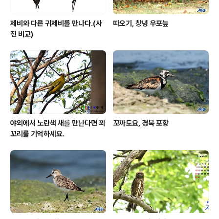
제비와 다른 귀제비를 만나다.(사
따오기, 창녕 우포늪
진 비교)
야외에서 노란색 새를 만난다면 꾀
꼬까도요, 경북 포항
꼬리를 기억하세요.