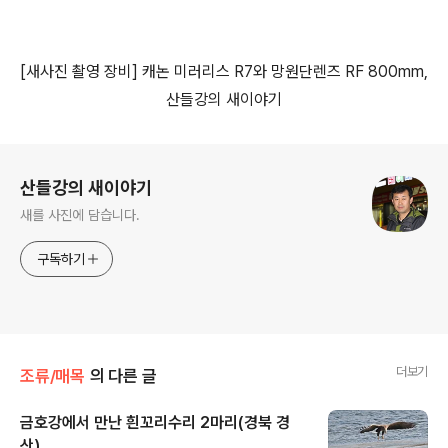
[
새사진 촬영 장비
]
캐논 미러리스
R7
와 망원단렌즈
RF 800mm,
산들강의 새이야기
로그 정보
산들강의 새이야기
새를 사진에 담습니다.
구독하기
더보기
조류/매목
의 다른 글
금호강에서 만난 흰꼬리수리 2마리(경북 경
산)