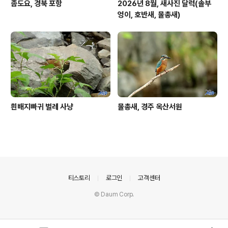
좀도요, 경북 포항
2026년 8월, 새사진 달력(솔부
엉이, 호반새, 물총새)
흰배지빠귀 벌레 사냥
물총새, 경주 옥산서원
의안내
티스토리
로그인
고객센터
© Daum Corp.