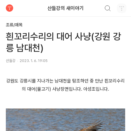
검색하기
산들강의 새이야기
티스토리
조류/매목
흰꼬리수리의 대어 사냥(강원 강
릉 남대천)
산들강
2023. 1. 6. 19:05
강원도 강릉시를 지나가는 남대천을 탐조하던 중 만난 흰꼬리수리
의 대어(물고기) 사냥장면입니다. 아성조입니다.