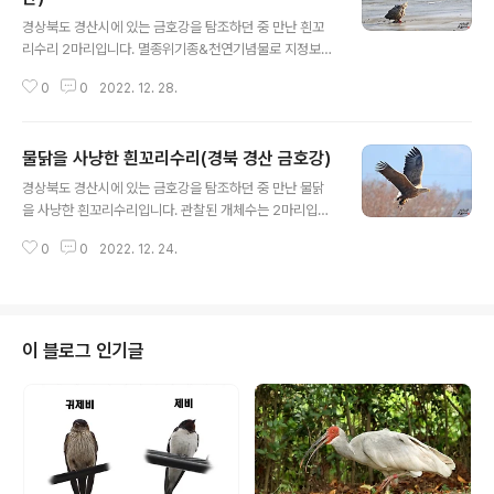
글 내용
경상북도 경산시에 있는 금호강을 탐조하던 중 만난 흰꼬
리수리 2마리입니다. 멸종위기종&천연기념물로 지정보호
합니다. - - - - [새사진 촬영 장비] 캐논 미러리스 R7와 망
0
0
2022. 12. 28.
원단렌즈 RF 800mm, 산들강의 새이야기
물닭을 사냥한 흰꼬리수리(경북 경산 금호강)
글 내용
경상북도 경산시에 있는 금호강을 탐조하던 중 만난 물닭
을 사냥한 흰꼬리수리입니다. 관찰된 개체수는 2마리입니
다. [새사진 촬영 장비] 캐논 미러리스 R7와 망원단렌즈 R
0
0
2022. 12. 24.
F 800mm, 컨버터 1.4X, 산들강의 새이야기
이 블로그 인기글