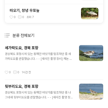
따오기, 창녕 우포늪
0
0
조회
7
분류 전체보기
주요 글 목록
세가락도요, 경북 포항
글 내용
경상북도 포항시에 있는 동해안 바닷가를 탐조하던 중 세
가락도요를 관찰했습니다. - - [새사진 촬영 장비] 캐논 미
러리스 R7와 초망원단렌즈 RF 800mm, 산들강의새이야
기
작성시간
0
0
1시간 전
뒷부리도요, 경북 포항
글 내용
경상북도 포항시에 있는 동해안 바닷가를 탐조하던 중 나
그네새 뒷부리도요를 관찰했습니다. - - [새사진 촬영 장
비] 캐논 미러리스 R7와 초망원단렌즈 RF 800mm, 산들
강의새이야기