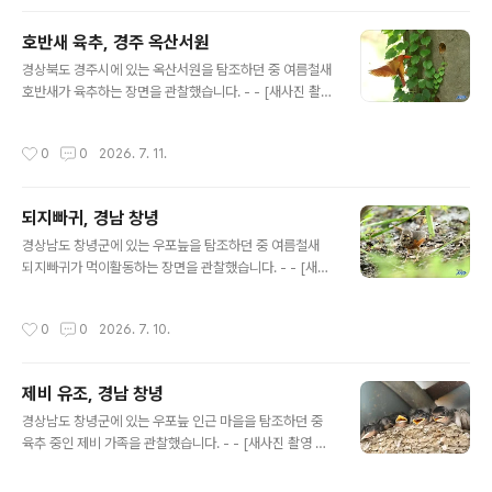
호반새 육추, 경주 옥산서원
글 내용
경상북도 경주시에 있는 옥산서원을 탐조하던 중 여름철새
호반새가 육추하는 장면을 관찰했습니다. - - [새사진 촬영
장비] 캐논 미러리스 R7와 알백오 RF 100-500mm, 산
들강의새이야기
작성시간
0
0
2026. 7. 11.
되지빠귀, 경남 창녕
글 내용
경상남도 창녕군에 있는 우포늪을 탐조하던 중 여름철새
되지빠귀가 먹이활동하는 장면을 관찰했습니다. - - [새사
진 촬영 장비] 캐논 미러리스 R7와 알백오 RF 100-500
mm, 산들강의새이야기
작성시간
0
0
2026. 7. 10.
제비 유조, 경남 창녕
글 내용
경상남도 창녕군에 있는 우포늪 인근 마을을 탐조하던 중
육추 중인 제비 가족을 관찰했습니다. - - [새사진 촬영 장
비] 캐논 미러리스 R7와 알백오 RF 100-500mm, 산들
강의새이야기