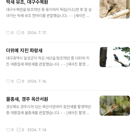
딱새 유조, 대구수목원
글 내용
대구수목원을 탐조하던 중 둥지에서 독립(이소)한 후 잘 살
아가는 딱새 유조 한마리를 관찰했습니다. - - [새사진 촬
영 장비] 캐논 미러리스 R7와 알백오 RF 100-500mm,
산들강의새이야기
작성시간
0
0
2026. 7. 17.
더위에 지친 파랑새
글 내용
대구광역시 달성군의 작은 야산을 탐조하던 중 더위에 지
친 여름철새 파랑새를 관찰했습니다. - - [새사진 촬영 장
비] 캐논 미러리스 R7와 알백오 RF 100-500mm, 산들
강의새이야기
작성시간
0
0
2026. 7. 16.
물총새, 경주 옥산서원
글 내용
경상북도 경주시에 있는 옥산서원에서 호반새를 촬영하던
중 여름철새 물총새를 관찰했습니다. - - [새사진 촬영 장
비] 캐논 미러리스 R7와 알백오 RF 100-500mm, 산들
강의새이야기
작성시간
0
0
2026. 7. 14.