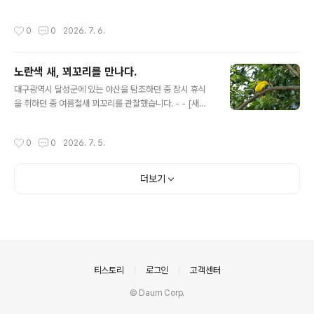
2. 어린새(유조) 3. 가족 [새사진 촬영 장비] 캐논 미러리스
R7와 알백오 RF 100-500mm, 산들강의새이야기
작성시간
0
0
2026. 7. 6.
노란색 새, 꾀꼬리를 만나다.
글 내용
대구광역시 달성군에 있는 야산을 탐조하던 중 잠시 휴식
을 취하던 중 여름철새 꾀꼬리를 관찰했습니다. - - [새사
진 촬영 장비] 캐논 미러리스 R7와 알백오 RF 100-500
mm, 산들강의새이야기
작성시간
0
0
2026. 7. 5.
더보기
의안내
티스토리
로그인
고객센터
© Daum Corp.