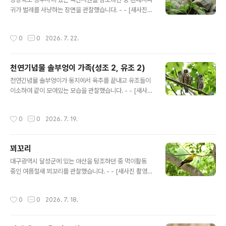
귀가 벌레를 사냥하는 장면을 관찰했습니다. - - [새사진
촬영 장비] 캐논 미러리스 R7와 알백오 RF 100-500m
m, 산들강의새이야기
작성시간
0
0
2026. 7. 22.
천연기념물 솔부엉이 가족(성조 2, 유조 2)
글 내용
천연긴념물 솔부엉이가 둥지에서 육추를 끝내고 유조들이
이소하여 같이 모여있는 모습을 관찰했습니다. - - [새사진
촬영 장비] 캐논 미러리스 R7와 알백오 RF 100-500m
m, 산들강의새이야기
작성시간
0
0
2026. 7. 19.
꾀꼬리
글 내용
대구광역시 달성군에 있는 야산을 탐조하던 중 먹이활동
중인 여름철새 꾀꼬리를 관찰했습니다. - - [새사진 촬영
장비] 캐논 미러리스 R7와 알백오 RF 100-500mm, 산
들강의새이야기
작성시간
0
0
2026. 7. 18.