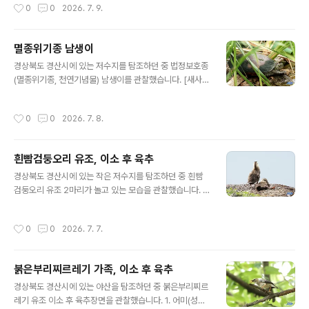
작성시간
0
0
2026. 7. 9.
멸종위기종 남생이
글 내용
경상북도 경산시에 있는 저수지를 탐조하던 중 법정보호종
(멸종위기종, 천연기념물) 남생이를 관찰했습니다. [새사진
촬영 장비] 캐논 미러리스 R7와 알백오 RF 100-500m
m, 산들강의새이야기
작성시간
0
0
2026. 7. 8.
흰빰검둥오리 유조, 이소 후 육추
글 내용
경상북도 경산시에 있는 작은 저수지를 탐조하던 중 흰빰
검둥오리 유조 2마리가 놀고 있는 모습을 관찰했습니다. 2
마리가 열심히 놀고 있습니다. 주변을 보니 어미가 있는 것
이 이소 후 육추 중인 것 같네요. [새사진 촬영 장비] 캐논
작성시간
0
0
2026. 7. 7.
미러리스 R7와 알백오 RF 100-500mm, 산들강의새이
야기
붉은부리찌르레기 가족, 이소 후 육추
글 내용
경상북도 경산시에 있는 야산을 탐조하던 중 붉은부리찌르
레기 유조 이소 후 육추장면을 관찰했습니다. 1. 어미(성조)