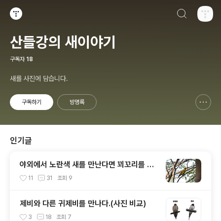
검색하기
티스토리
산들강의 새이야기
구독자
18
새를 사진에 담습니다.
구독하기
방명록
신고하기 레이어
열기
인기글
야외에서 노란색 새를 만난다면 꾀꼬리를 기
억하세요.
11
31
조회
9
제비와 다른 귀제비를 만나다.(사진 비교)
3
18
조회
7