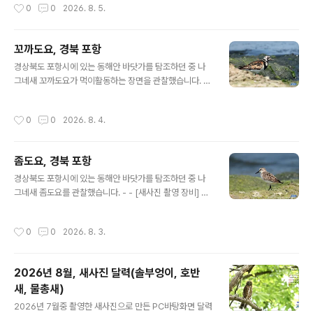
작성시간
0
0
2026. 8. 5.
꼬까도요, 경북 포항
글 내용
경상북도 포항시에 있는 동해안 바닷가를 탐조하던 중 나
그네새 꼬까도요가 먹이활동하는 장면을 관찰했습니다. -
- [새사진 촬영 장비] 캐논 미러리스 R7와 초망원단렌즈 R
F 800mm, 산들강의새이야기
작성시간
0
0
2026. 8. 4.
좀도요, 경북 포항
글 내용
경상북도 포항시에 있는 동해안 바닷가를 탐조하던 중 나
그네새 좀도요를 관찰했습니다. - - [새사진 촬영 장비] 캐
논 미러리스 R7와 초망원단렌즈 RF 800mm, 산들강의
새이야기
작성시간
0
0
2026. 8. 3.
2026년 8월, 새사진 달력(솔부엉이, 호반
새, 물총새)
글 내용
2026년 7월중 촬영한 새사진으로 만든 PC바탕화면 달력