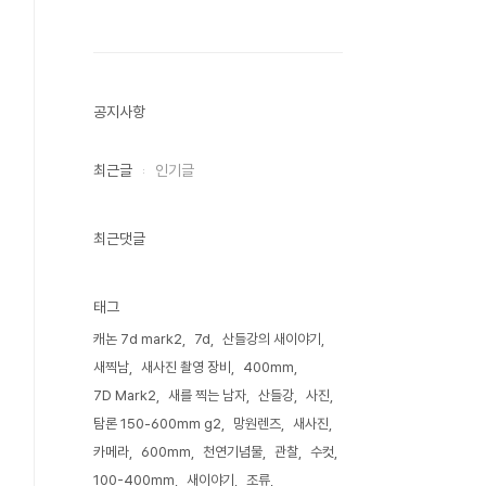
공지사항
최근글
인기글
최근댓글
태그
캐논 7d mark2
7d
산들강의 새이야기
새찍남
새사진 촬영 장비
400mm
7D Mark2
새를 찍는 남자
산들강
사진
탐론 150-600mm g2
망원렌즈
새사진
카메라
600mm
천연기념물
관찰
수컷
100-400mm
새이야기
조류