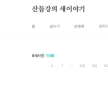
본문 바로가기
산들강의 새이야기
홈
글쓰기
방명록
관리
새사진
1148
1
···
165
166
16