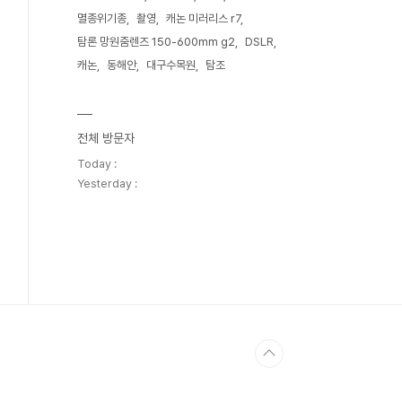
멸종위기종
촬영
캐논 미러리스 r7
탐론 망원줌렌즈 150-600mm g2
DSLR
캐논
동해안
대구수목원
탐조
전체 방문자
Today :
Yesterday :