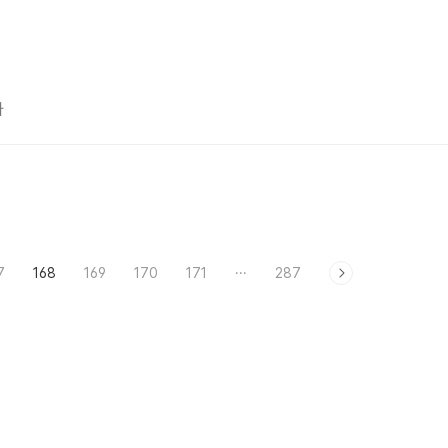
자
7
168
169
170
171
···
287