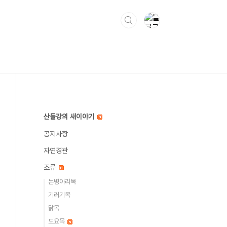
산들강의 새이야기
공지사항
자연경관
조류
논병아리목
기러기목
닭목
도요목