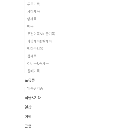
두루미목
사다새목
황새목
매목
두견이목&비둘기목
파랑새목&칼새목
딱다구리목
참새목
아비목&슴새목
올빼미목
포유류
멸종위기종
식물&기타
일상
여행
곤충