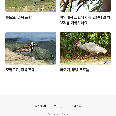
좀도요, 경북 포항
야외에서 노란색 새를 만난다면 꾀
꼬리를 기억하세요.
꼬까도요, 경북 포항
따오기, 창녕 우포늪
의안내
티스토리
로그인
고객센터
© Daum Corp.