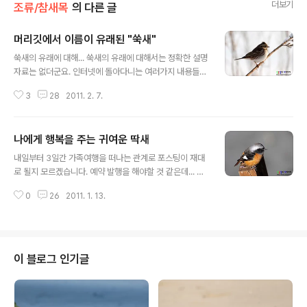
더보기
조류/참새목
의 다른 글
머리깃에서 이름이 유래된 "쑥새"
글 내용
쑥새의 유래에 대해... 쑥새의 유래에 대해서는 정확한 설명
자료는 없더군요. 인터넷에 돌아다니는 여러가지 내용들을
종합해보면 추측컨데... 북한에서는 뿔멧새, 쑥멧새로 불리
3
28
2011. 2. 7.
는데 이유가 머리 모양을 쑥과 비슷하다고 생각했던 것 같
습니다. 그리고 속명에 따른 해석으로는 "시골에 사는 멧
새"로 알려져 있다고 합니다. 쑥새는 어떤 새? 참새목 멧새
나에게 행복을 주는 귀여운 딱새
과에 속하며, 크기는 15cm로 아주 작은 소형 조류에 속합
글 내용
니다. 생김새는 참새와 비슷해 보이기도 하지만, 겨울철새
내일부터 3일간 가족여행을 떠나는 관계로 포스팅이 재대
라 겨울에만 관찰됩니다. 수컷의 겨울깃은 여름깃이 머리
로 될지 모르겠습니다. 예약 발행을 해야할 것 같은데... 죄
꼭대기와 빰이 검은색인데 반해 흑갈색입니다. 숲, 농경지
송합니다. 오늘의 주제는 딱새입니다. 장소는 주남저수지
와 덤불에 주로 서식하기 때문에 관찰하기가 매우 어렵답
0
26
2011. 1. 13.
예요. 딱새에 대해서는 대부분의 사람들이 잘 알고 계셔서
니다. 쑥새 사진입니다. 짧은 머리깃으로 인해 쑥의 모양으
화보 정도로 전해드립니다. 나에게 행복을 준다는 뜻은 주
로 비유된 것 같습니다. 저는 쑥을 ..
남저수지에 가면 탐방용 데크가 설치되어 있습니다. 그곳
에 잠깐 앉아 있는 사이 딱새 한마리가 데크 아래쪽의 강목
위에 자리를 잡았습니다. 저와의 거리는 3m정도로 400m
이 블로그 인기글
m로 당기니 바로 앞에 있는 것처럼 보이더군요. ㅎㅎㅎ 너
무 가까워서 가닥가닥의 털까지 보이는 횡재한 사진입니
다. 셔터 소리에 반응하는 딱새 카메라 셔터 한번 누를때마